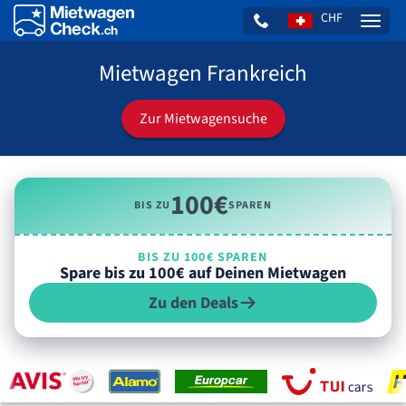
CHF
Naviga
Mietwagen Frankreich
Zur Mietwagensuche
100€
BIS ZU
SPAREN
BIS ZU 100€ SPAREN
Spare bis zu 100€ auf Deinen Mietwagen
Zu den Deals