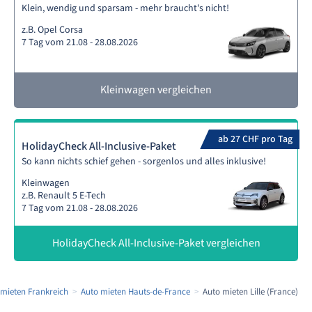
Klein, wendig und sparsam - mehr braucht's nicht!
z.B. Opel Corsa
7 Tag vom 21.08 - 28.08.2026
Kleinwagen vergleichen
ab 27 CHF pro Tag
HolidayCheck All-Inclusive-Paket
So kann nichts schief gehen - sorgenlos und alles inklusive!
Kleinwagen
z.B. Renault 5 E-Tech
7 Tag vom 21.08 - 28.08.2026
HolidayCheck All-Inclusive-Paket vergleichen
 mieten Frankreich
Auto mieten Hauts-de-France
Auto mieten Lille (France)