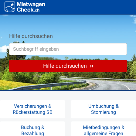
Hilfe durchsuchen
Hilfe durchsuchen
Versicherungen &
Umbuchung &
Rückerstattung SB
Stornierung
Buchung &
Mietbedingungen &
Bezahlung
allgemeine Fragen