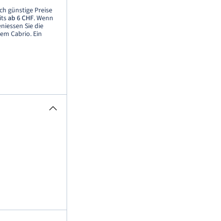
ch günstige Preise
its
ab
6 CHF
. Wenn
eniessen Sie die
em Cabrio. Ein