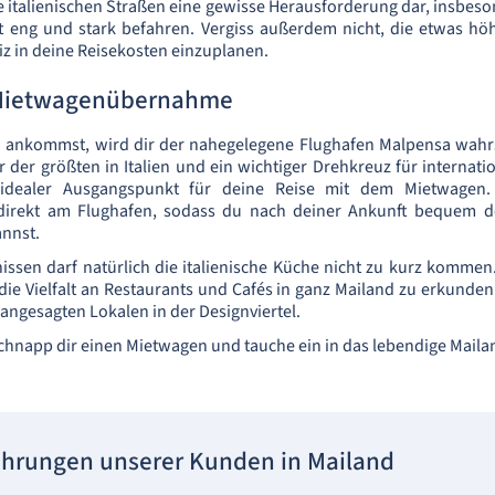
ie italienischen Straßen eine gewisse Herausforderung dar, insbes
ft eng und stark befahren. Vergiss außerdem nicht, die etwas hö
iz in deine Reisekosten einzuplanen.
 Mietwagenübernahme
 ankommst, wird dir der nahegelegene Flughafen Malpensa wahrsc
ner der größten in Italien und ein wichtiger Drehkreuz für internat
 idealer Ausgangspunkt für deine Reise mit dem Mietwagen. 
direkt am Flughafen, sodass du nach deiner Ankunft bequem d
nnst.
bnissen darf natürlich die italienische Küche nicht zu kurz kommen
 die Vielfalt an Restaurants und Cafés in ganz Mailand zu erkunden
u angesagten Lokalen in der Designviertel.
 schnapp dir einen Mietwagen und tauche ein in das lebendige Maila
ahrungen unserer Kunden in Mailand