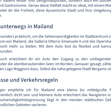
nur Italiens Mode- und Designhauptstadt, sondern auch ein pulsi
nd Gastronomie. Genau diese Vielfalt macht es ideal, mit einem M
ietet dir die Freiheit, diese dynamische Stadt und ihre Umgebun
n.
 unterwegs in Mailand
esonders praktisch, um die Sehenswürdigkeiten im Stadtzentrum z
 von Mailand, die Galleria Vittorio Emanuele II und das Opernhau
noch mehr zu bieten. Mit dem Auto bist du flexibel und kanns
rkunden.
uch erleichtert dir ein Auto den Zugang zu den umliegende
 oder die atemberaubenden Seen im Norden. Genauer gesagt, zähl
n Lago Maggiore dazu. Selbst die nahe gelegene Stadt Bergamo ist
sse und Verkehrsregeln
en empfehle ich für Mailand eine kleine bis mittelgroße F
iemlich dicht sein und kleinere Auto erleichtert das Navigieren 
schwindigkeitsbegrenzung liegt in den meisten städtischen Ge
ändlichen Gebieten variieren.