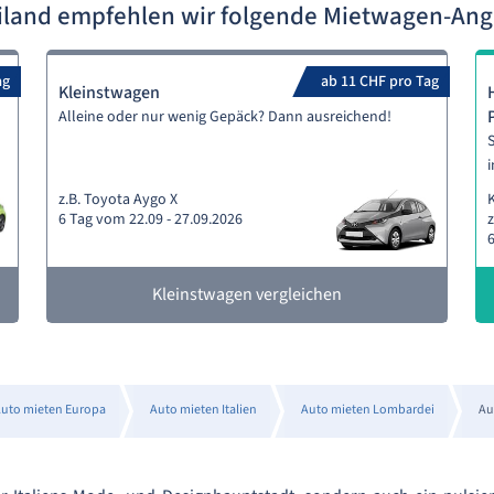
iland empfehlen wir folgende Mietwagen-An
ag
ab 11 CHF pro Tag
Kleinstwagen
Alleine oder nur wenig Gepäck? Dann ausreichend!
S
i
z.B. Toyota Aygo X
6 Tag vom 22.09 - 27.09.2026
z
6
Kleinstwagen vergleichen
uto mieten Europa
Auto mieten Italien
Auto mieten Lombardei
Au