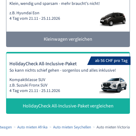
Klein, wendig und sparsam - mehr braucht's nicht!
z.B. Hyundai Eon
4 Tag vom 21.11 - 25.11.2026
Kleinwagen vergleichen
ab 56 CHF pro Tag
HolidayCheck All-Inclusive-Paket
So kann nichts schief gehen - sorgenlos und alles inklusive!
Kompaktklasse SUV
z.B. Suzuki Fronx SUV
4 Tag vom 21.11 - 25.11.2026
HolidayCheck All-Inclusive-Paket vergleichen
etwagen
Auto mieten Afrika
Auto mieten Seychellen
Auto mieten Victoria