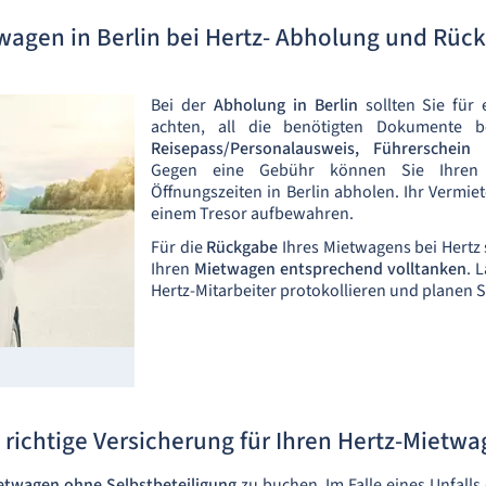
wagen in Berlin bei Hertz- Abholung und Rüc
Bei der
Abholung in Berlin
sollten Sie für 
achten, all die benötigten Dokumente be
Reisepass/Personalausweis, Führerschein
Gegen eine Gebühr können Sie Ihren
Öffnungszeiten in Berlin abholen. Ihr Vermiet
einem Tresor aufbewahren.
Für die
Rückgabe
Ihres Mietwagens bei Hertz 
Ihren
Mietwagen entsprechend volltanken
. 
Hertz-Mitarbeiter protokollieren und planen S
 richtige Versicherung für Ihren Hertz-Mietw
twagen ohne Selbstbeteiligung
zu buchen. Im Falle eines Unfal