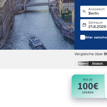
Anmietort
Zeitraum
Alter zwisch
Vergleiche über
9
BIS ZU
100€
SPAREN