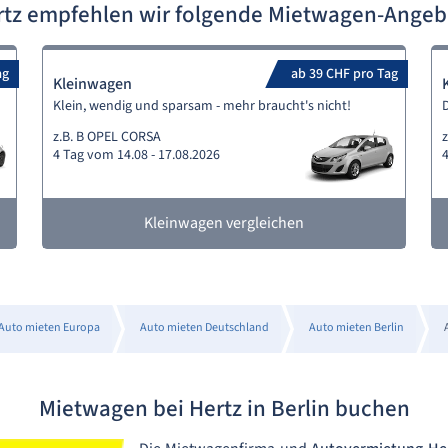
rtz empfehlen wir folgende Mietwagen-Angeb
ag
ab 39 CHF pro Tag
Kleinwagen
Klein, wendig und sparsam - mehr braucht's nicht!
z.B. B OPEL CORSA
z
4 Tag vom 14.08 - 17.08.2026
4
Kleinwagen vergleichen
Auto mieten Europa
Auto mieten Deutschland
Auto mieten Berlin
Mietwagen bei Hertz in Berlin buchen