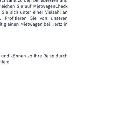
rtz
zählt zu den beliebtesten und
rgleichen Sie auf MietwagenCheck
ie sich unter einer Vielzahl an
Profitieren Sie von unseren
tig einen Mietwagen bei Hertz in
 und können so Ihre Reise durch
hlen: