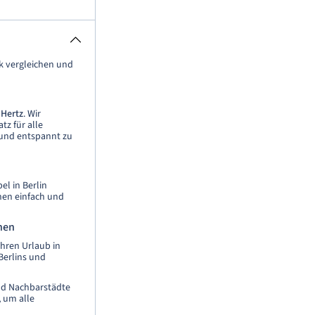
k vergleichen und
 Hertz
. Wir
tz für alle
 und entspannt zu
el in Berlin
nen einfach und
hen
Ihren Urlaub in
Berlins und
nd Nachbarstädte
 um alle