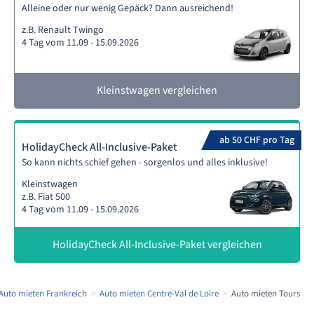
Alleine oder nur wenig Gepäck? Dann ausreichend!
z.B. Renault Twingo
4 Tag vom 11.09 - 15.09.2026
Kleinstwagen vergleichen
ab 50 CHF pro Tag
HolidayCheck All-Inclusive-Paket
So kann nichts schief gehen - sorgenlos und alles inklusive!
Kleinstwagen
z.B. Fiat 500
4 Tag vom 11.09 - 15.09.2026
HolidayCheck All-Inclusive-Paket vergleichen
Auto mieten Frankreich
Auto mieten Centre-Val de Loire
Auto mieten Tours