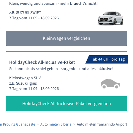
Klein, wendig und sparsam - mehr braucht's nicht!
z.B. SUZUKI SWIFT
7 Tag vom 11.09 - 18.09.2026
Kleinwagen vergleichen
ab 44 CHF pro Tag
HolidayCheck All-Inclusive-Paket
So kann nichts schief gehen - sorgenlos und alles inklusive!
Kleinstwagen SUV
z.B. Suzuki Ignis
7 Tag vom 11.09 - 18.09.2026
HolidayCheck All-Inclusive-Paket vergleichen
en Provinz Guanacaste
Auto mieten Liberia
Auto mieten Tamarindo Airport