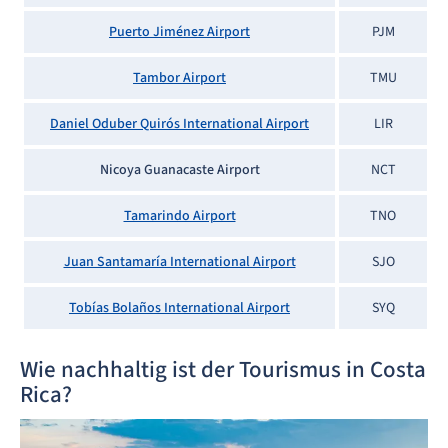
Puerto Jiménez Airport
PJM
Tambor Airport
TMU
Daniel Oduber Quirós International Airport
LIR
Nicoya Guanacaste Airport
NCT
Tamarindo Airport
TNO
Juan Santamaría International Airport
SJO
Tobías Bolaños International Airport
SYQ
Wie nachhaltig ist der Tourismus in Costa
Rica?