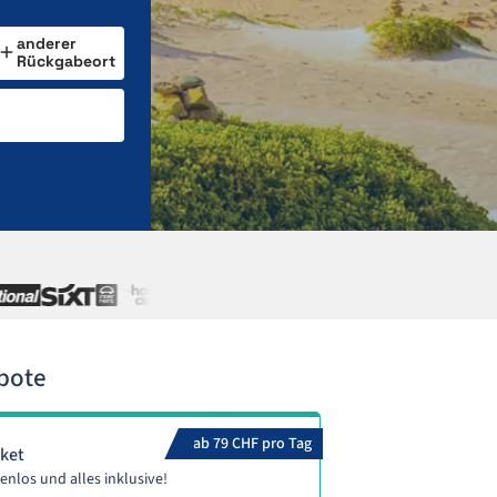
anderer
Rückgabeort
bote
ab 79 CHF pro Tag
aket
enlos und alles inklusive!