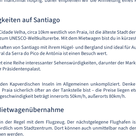
h manchmal holprig. Daher empfehlen wir die Anmietung eines 
keiten auf Santiago
Cidade Velha, circa 10km westlich von Praia, ist die älteste Stadt d
 zum UNESCO-Weltkulturerbe. Mit dem Mietwagen bist du in kürzeste
aften von Santiago mit ihrem Hügel- und Bergland sind ideal für A
al da Serra do Pico de Antónia ist einen Besuch wert.
tet eine Reihe interessanter Sehenswürdigkeiten, darunter der Mar
r Präsidentenpalast.
 den Kapverdischen Inseln im Allgemeinen unkompliziert. Denke
raia sicherlich öfter an der Tankstelle bist – die Preise liegen e
geschwindigkeit beträgt innerorts 50km/h, außerorts 80km/h.
 Mietwagenübernahme
 in der Regel mit dem Flugzeug. Der nächstgelegene Flughafen i
nördlich vom Stadtzentrum. Dort können auch unmittelbar nach de
en werden.