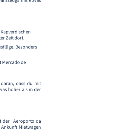
Fahrzeugs mit etwas
er Kapverdischen
r Zeit dort.
usflüge. Besonders
kt Mercado de
 daran, dass du mit
twas höher als in der
st der "Aeroporto da
r Ankunft Mietwagen