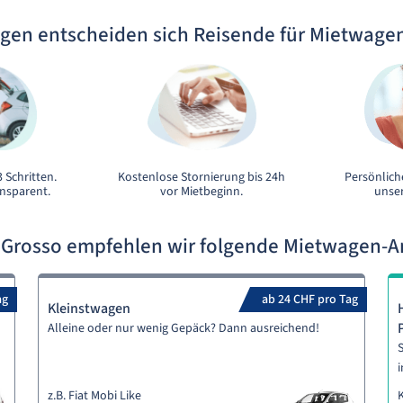
gen entscheiden sich Reisende für Mietwage
 Schritten.
Kostenlose Stornierung bis 24h
Persönlich
ansparent.
vor Mietbeginn.
unser
 Grosso empfehlen wir folgende Mietwagen-
ag
ab 24 CHF pro Tag
Kleinstwagen
Alleine oder nur wenig Gepäck? Dann ausreichend!
S
i
z.B. Fiat Mobi Like