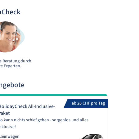
nCheck
e Beratung durch
e Experten.
Angebote
ab 26 CHF pro Tag
HolidayCheck All-Inclusive-
Paket
o kann nichts schief gehen - sorgenlos und alles
nklusive!
Kleinwagen