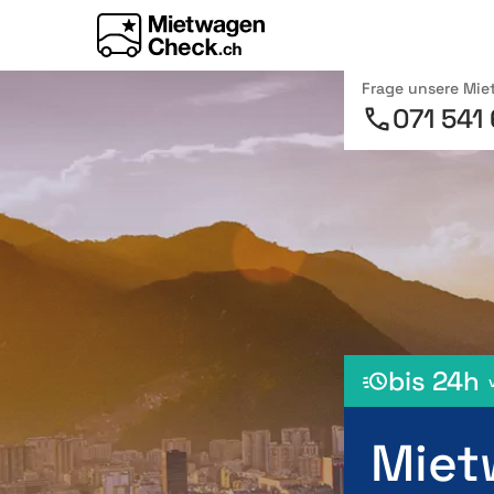
Frage unsere Mi
071 541
bis 24h
Miet