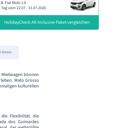
.B. Fiat Mobi 1.0
 Tag vom 22.07 - 31.07.2026
HolidayCheck All-Inclusive-Paket vergleichen
o Grosso
em Mietwagen können
erleben. Mato Grosso
nmaligen kulturellen
e Flexibilität, die
pada dos Guimarães
anal, das weltgrößte