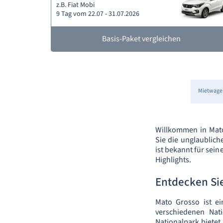
z.B. Fiat Mobi
9 Tag vom 22.07 - 31.07.2026
Basis-Paket vergleichen
Mietwage
Willkommen in Mato
Sie die unglaublich
ist bekannt für sei
Highlights.
Entdecken Sie
Mato Grosso ist ei
verschiedenen Nat
Nationalpark bietet