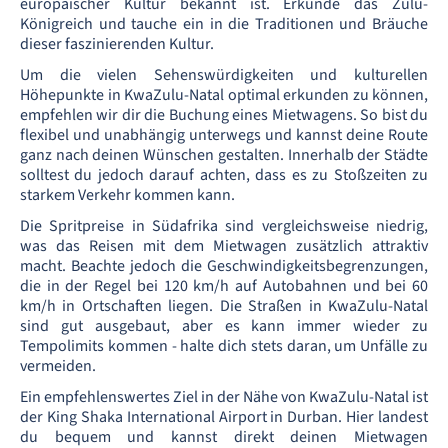
europäischer Kultur bekannt ist. Erkunde das Zulu-
Königreich und tauche ein in die Traditionen und Bräuche
dieser faszinierenden Kultur.
Um die vielen Sehenswürdigkeiten und kulturellen
Höhepunkte in KwaZulu-Natal optimal erkunden zu können,
empfehlen wir dir die Buchung eines Mietwagens. So bist du
flexibel und unabhängig unterwegs und kannst deine Route
ganz nach deinen Wünschen gestalten. Innerhalb der Städte
solltest du jedoch darauf achten, dass es zu Stoßzeiten zu
starkem Verkehr kommen kann.
Die Spritpreise in Südafrika sind vergleichsweise niedrig,
was das Reisen mit dem Mietwagen zusätzlich attraktiv
macht. Beachte jedoch die Geschwindigkeitsbegrenzungen,
die in der Regel bei 120 km/h auf Autobahnen und bei 60
km/h in Ortschaften liegen. Die Straßen in KwaZulu-Natal
sind gut ausgebaut, aber es kann immer wieder zu
Tempolimits kommen - halte dich stets daran, um Unfälle zu
vermeiden.
Ein empfehlenswertes Ziel in der Nähe von KwaZulu-Natal ist
der King Shaka International Airport in Durban. Hier landest
du bequem und kannst direkt deinen Mietwagen