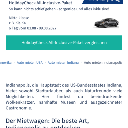
ab 51 CHF pro Tag
HolidayCheck All-Inclusive-Paket
So kann nichts schief gehen - sorgenlos und alles inklusive!
Mittelklasse
z.B. Kia K4
6 Tag vom 03.08 - 09.08.2027
HolidayCheck All-Inclusive-Paket vergleichen
amerika
Auto mieten USA
Auto mieten Indiana
Auto mieten Indianapolis
Indianapolis, die Hauptstadt des US-Bundesstaates Indiana,
bietet sowohl Stadturlauber, als auch Naturfreunde viele
Möglichkeiten. Hier findest du beeindruckende
Wolkenkratzer, namhafte Museen und ausgezeichneter
Gastronomie.
Der Mietwagen: Die beste Art,
Indianapolis zu entdecken