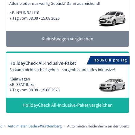
Alleine oder nur wenig Gepäck? Dann ausreichend!
z.B. HYUNDAI I10
7 Tag vom 08.08 - 15.08.2026
Kleinstwagen vergleichen
ab 36 CHF pro Tag
HolidayCheck All-Inclusive-Paket
So kann nichts schief gehen - sorgenlos und alles inklusive!
Kleinwagen
z.B. SEAT Ibiza
7 Tag vom 08.08 - 15.08.2026
HolidayCheck All-Inclusive-Paket vergleichen
nd
Auto mieten Baden-Württemberg
Auto mieten Heidenheim an der Brenz