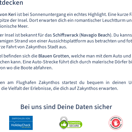
tdecken
von Keri
ist bei Sonnenuntergang ein echtes Highlight. Eine kurze F
itze der Insel. Dort erwarten dich ein romantischer Leuchtturm un
 ionische Meer.
r Insel ist bekannt für das
Schiffswrack (Navagio Beach)
. Du kanns
migen Strand von einer Aussichtsplattform aus betrachten und foto
urze Fahrt von Zakynthos Stadt aus.
el befinden sich die
Blauen Grotten
, welche man mit dem Auto und 
chen kann. Eine Auto-Strecke führt dich durch malerische Dörfer b
von wo die Boote abfahren.
en am Flughafen Zakynthos startest du bequem in deinen Ur
ie Vielfalt der Erlebnisse, die dich auf Zakynthos erwarten.
Bei uns sind Deine Daten sicher