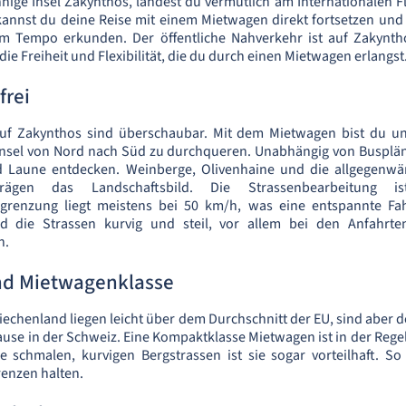
onnige Insel Zakynthos, landest du vermutlich am Internationalen 
kannst du deine Reise mit einem Mietwagen direkt fortsetzen und d
m Tempo erkunden. Der öffentliche Nahverkehr ist auf Zakynt
 die Freiheit und Flexibilität, die du durch einen Mietwagen erlangst
frei
uf Zakynthos sind überschaubar. Mit dem Mietwagen bist du u
Insel von Nord nach Süd zu durchqueren. Unabhängig von Busplän
d Laune entdecken. Weinberge, Olivenhaine und die allgegenwä
ägen das Landschaftsbild. Die Strassenbearbeitung 
grenzung liegt meistens bei 50 km/h, was eine entspannte Fah
sind die Strassen kurvig und steil, vor allem bei den Anfahrt
n.
und Mietwagenklasse
riechenland liegen leicht über dem Durchschnitt der EU, sind aber
use in der Schweiz. Eine Kompaktklasse Mietwagen ist in der Regel
ie schmalen, kurvigen Bergstrassen ist sie sogar vorteilhaft. So
renzen halten.