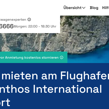
Übersicht
Blog
Hil
etwagenexperten
 6666
Morgen: 22:00 - 18:30 Uhr
vor Anmietung kostenlos stornieren
 mieten am Flughafe
nthos International
rt