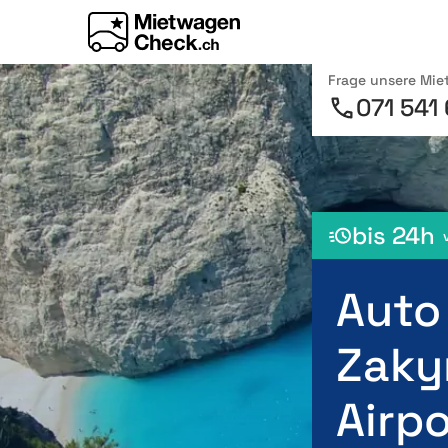
Frage unsere Mi
071 541
bis 24h
Auto
Zaky
Airpo