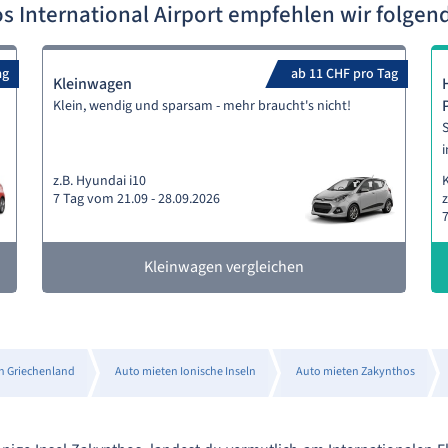
s International Airport empfehlen wir folge
ag
ab 11 CHF pro Tag
Kleinwagen
Klein, wendig und sparsam - mehr braucht's nicht!
S
i
z.B. Hyundai i10
7 Tag vom 21.09 - 28.09.2026
z
7
Kleinwagen vergleichen
n Griechenland
Auto mieten Ionische Inseln
Auto mieten Zakynthos