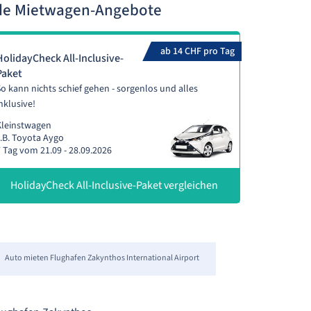
nde Mietwagen-Angebote
ab 14 CHF pro Tag
HolidayCheck All-Inclusive-
Paket
o kann nichts schief gehen - sorgenlos und alles
nklusive!
Kleinstwagen
.B. Toyota Aygo
 Tag vom 21.09 - 28.09.2026
HolidayCheck All-Inclusive-Paket vergleichen
Auto mieten Flughafen Zakynthos International Airport