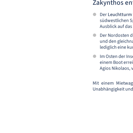
Zakynthos en
Der
Leuchtturm 
südwestlichen Sp
Ausblick auf das
Der Nordosten de
und den gleichna
lediglich eine k
Im Osten der Ins
einem Boot errei
Agios Nikolaos, 
Mit einem Mietwag
Unabhängigkeit und d