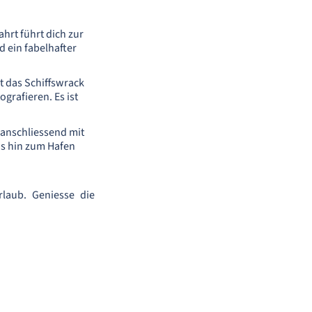
ahrt führt dich zur
d ein fabelhafter
t das Schiffswrack
grafieren. Es ist
anschliessend mit
is hin zum Hafen
laub. Geniesse die