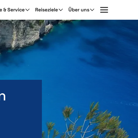
fe & Service
Reiseziele
Über uns
n