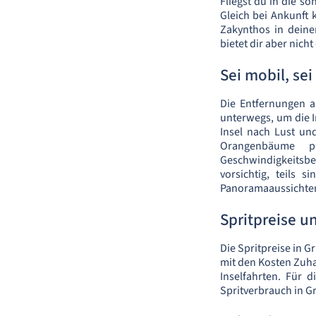
Fliegst du in die s
Gleich bei Ankunft 
Zakynthos in deine
bietet dir aber nicht
Sei mobil, sei 
Die Entfernungen a
unterwegs, um die 
Insel nach Lust un
Orangenbäume pr
Geschwindigkeitsbe
vorsichtig, teils 
Panoramaaussichte
Spritpreise 
Die Spritpreise in G
mit den Kosten Zuha
Inselfahrten. Für d
Spritverbrauch in G