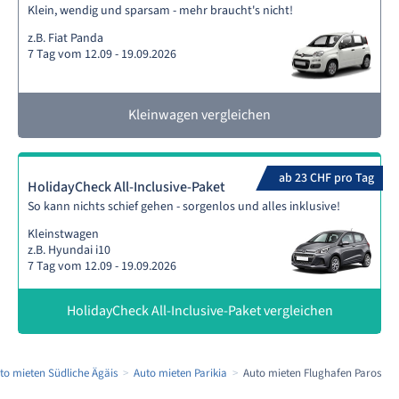
Klein, wendig und sparsam - mehr braucht's nicht!
z.B. Fiat Panda
7 Tag vom 12.09 - 19.09.2026
Kleinwagen vergleichen
ab 23 CHF pro Tag
HolidayCheck All-Inclusive-Paket
So kann nichts schief gehen - sorgenlos und alles inklusive!
Kleinstwagen
z.B. Hyundai i10
7 Tag vom 12.09 - 19.09.2026
HolidayCheck All-Inclusive-Paket vergleichen
to mieten Südliche Ägäis
Auto mieten Parikia
Auto mieten Flughafen Paros