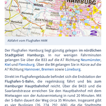
Abfahrt vom Flughafen HAM
Der Flughafen Hamburg liegt günstig gelegen
im nördlichen
Stadtgebiet Hamburgs
. In nur wenigen Fahrminuten
gelangen Sie über die B33 auf die A7 Richtung
Neumünster
,
Kiel
und
Flensburg
. Über die B4 gelangen Sie in Kürze auf die
A7 Richtung
Hannover
,
Bremen
sowie
Lüneburg
.
Direkt im Flughafengebäude befindet sich die Endstation der
Flughafen-S-Bahn
, die regelmässig fährt und
bis zum
Hamburger Hauptbahnhof
reicht. Über die B433 und die
Saarlandstrasse erreichen Sie den Hauptbahnhof mit dem
Mietwagen von der Autovermietung in rund 20 Minuten. Mit
der S-Bahn dauert der Weg circa 35 Minuten. Insgesamt gibt
es vier Buslinien (26, 274, 292, 606), die die Stadtmitte