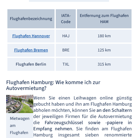
IATA-
Entfernung zum Flughafen
Flughafenbezeichnung
Code
HAM
Flughafen Hannover
HAJ
180 km
Flughafen Bremen
BRE
125 km
Flughafen Berlin
TXL
315 km
Flughafen Hamburg: Wie komme ich zur
Autovermietung?
Wenn Sie einen Leihwagen online günstig
gebucht haben und ihn am Flughafen Hamburg
abholen möchten, können Sie
an den Schaltern
der jeweiligen Firmen für die Autovermietung
Mietwagen
die
Fahrzeugschlüssel sowie -papiere in
am
Empfang nehmen
. Sie finden am Flughafen
Flughafen
Hamburg insgesamt sieben renommierte