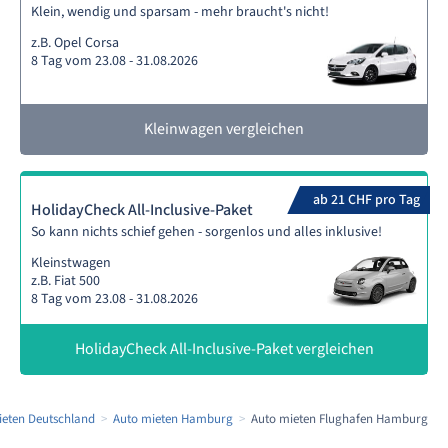
Klein, wendig und sparsam - mehr braucht's nicht!
z.B. Opel Corsa
8 Tag vom 23.08 - 31.08.2026
Kleinwagen vergleichen
ab 21 CHF pro Tag
HolidayCheck All-Inclusive-Paket
So kann nichts schief gehen - sorgenlos und alles inklusive!
Kleinstwagen
z.B. Fiat 500
8 Tag vom 23.08 - 31.08.2026
HolidayCheck All-Inclusive-Paket vergleichen
ieten Deutschland
Auto mieten Hamburg
Auto mieten Flughafen Hamburg