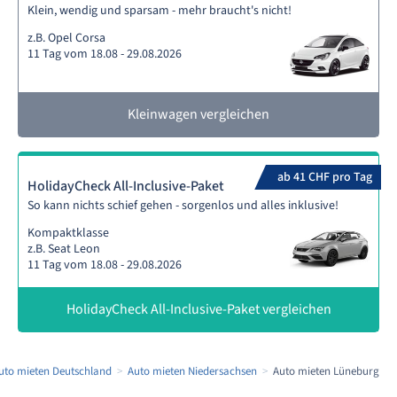
Klein, wendig und sparsam - mehr braucht's nicht!
z.B. Opel Corsa
11 Tag vom 18.08 - 29.08.2026
Kleinwagen vergleichen
ab 41 CHF pro Tag
HolidayCheck All-Inclusive-Paket
So kann nichts schief gehen - sorgenlos und alles inklusive!
Kompaktklasse
z.B. Seat Leon
11 Tag vom 18.08 - 29.08.2026
HolidayCheck All-Inclusive-Paket vergleichen
uto mieten Deutschland
Auto mieten Niedersachsen
Auto mieten Lüneburg