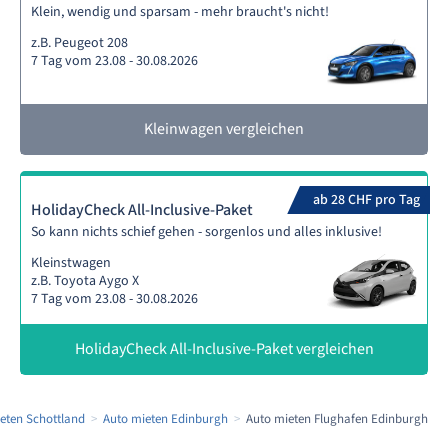
Klein, wendig und sparsam - mehr braucht's nicht!
z.B. Peugeot 208
7 Tag vom 23.08 - 30.08.2026
Kleinwagen vergleichen
ab 28 CHF pro Tag
HolidayCheck All-Inclusive-Paket
So kann nichts schief gehen - sorgenlos und alles inklusive!
Kleinstwagen
z.B. Toyota Aygo X
7 Tag vom 23.08 - 30.08.2026
HolidayCheck All-Inclusive-Paket vergleichen
eten Schottland
Auto mieten Edinburgh
Auto mieten Flughafen Edinburgh