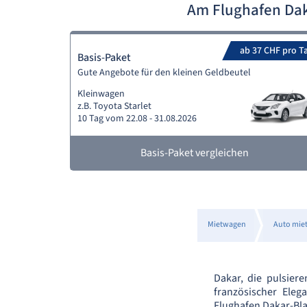
Am Flughafen Dak
ab 37 CHF pro T
Basis-Paket
Gute Angebote für den kleinen Geldbeutel
Kleinwagen
z.B. Toyota Starlet
10 Tag vom 22.08 - 31.08.2026
Basis-Paket vergleichen
Mietwagen
Auto miet
Dakar, die pulsiere
französischer Eleg
Flughafen Dakar-Bla