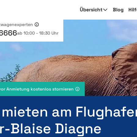
Übersicht
Blog
Hil
etwagenexperten
 6666
ab 10:00 - 18:30 Uhr
vor Anmietung kostenlos stornieren
 mieten am Flughafe
r-Blaise Diagne