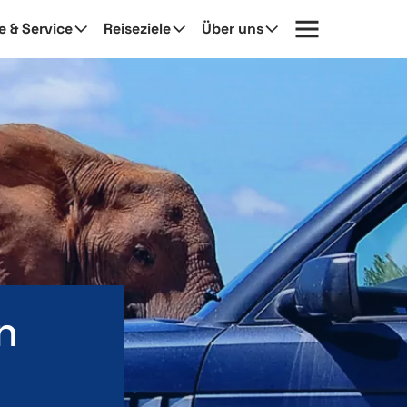
fe & Service
Reiseziele
Über uns
n