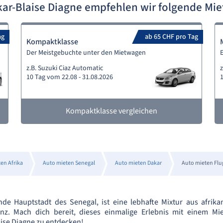
ar-Blaise Diagne empfehlen wir folgende M
ag
ab 65 CHF pro Tag
Kompaktklasse
Der Meistgebuchte unter den Mietwagen
z.B. Suzuki Ciaz Automatic
z
10 Tag vom 22.08 - 31.08.2026
1
Kompaktklasse vergleichen
en Afrika
Auto mieten Senegal
Auto mieten Dakar
Auto mieten Flu
nde Hauptstadt des Senegal, ist eine lebhafte Mixtur aus afrikan
anz. Mach dich bereit, dieses einmalige Erlebnis mit einem M
ise Diagne zu entdecken!