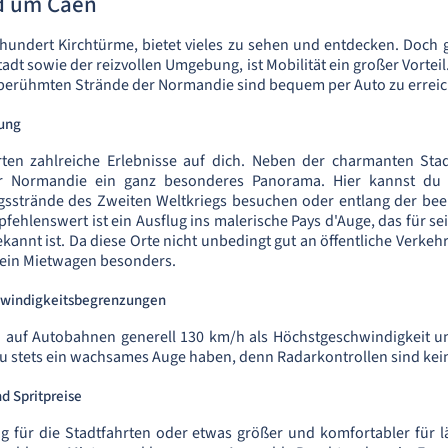
nd um Caen
 hundert Kirchtürme, bietet vieles zu sehen und entdecken. Doch
adt sowie der reizvollen Umgebung, ist Mobilität ein großer Vorte
 berühmten Strände der Normandie sind bequem per Auto zu errei
ung
n zahlreiche Erlebnisse auf dich. Neben der charmanten Stadt
r Normandie ein ganz besonderes Panorama. Hier kannst du
strände des Zweiten Weltkriegs besuchen oder entlang der be
fehlenswert ist ein Ausflug ins malerische Pays d'Auge, das für s
ekannt ist. Da diese Orte nicht unbedingt gut an öffentliche Verke
r ein Mietwagen besonders.
hwindigkeitsbegrenzungen
n auf Autobahnen generell 130 km/h als Höchstgeschwindigkeit u
 du stets ein wachsames Auge haben, denn Radarkontrollen sind kein
d Spritpreise
 für die Stadtfahrten oder etwas größer und komfortabler für l