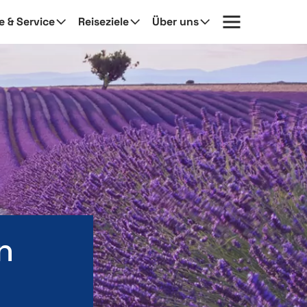
fe & Service
Reiseziele
Über uns
n