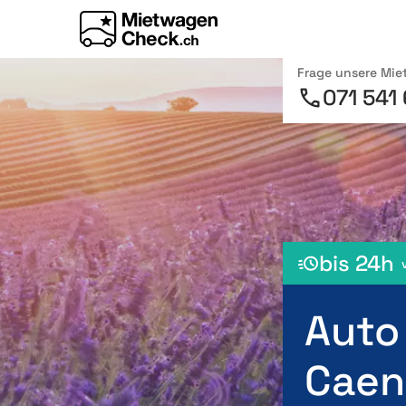
Frage unsere Mi
071 541
bis 24h
Auto
Caen