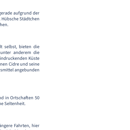
 gerade aufgrund der
il. Hübsche Städtchen
chen.
 selbst, bieten die
 unter anderem die
eindruckenden Küste
einen Cidre und seine
hrsmittel angebunden
nd in Ortschaften 50
e Seltenheit.
ängere Fahrten, hier