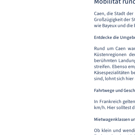
Mobilität ru
Caen, die Stadt der
Großzügigkeit der St
wie Bayeux und die
Entdecke die Umgeb
Rund um Caen warte
Küstenregionen de
berühmten Landungs
streifen. Ebenso emp
Käsespezialitäten b
sind, lohnt sich hie
Fahrtwege und Gesc
In Frankreich gelte
km/h. Hier solltest
Mietwagenklassen un
Ob klein und wendig