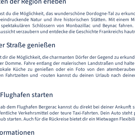
ten der Region erleben
st du die Möglichkeit, das wunderschöne Dordogne-Tal zu erkund
eeindruckende Natur und ihre historischen Stätten. Mit einem 
spektakulären Schlössern von Monbazillac und Beynac fahren.
ssicht verzaubern und entdecke die Geschichte Frankreichs haut
der Straße genießen
t dir die Möglichkeit, die charmanten Dörfer der Gegend zu erkund
der Domme. Fahre entlang der malerischen Landstraßen und halt
lokale Küche zu genießen oder ein Foto von den atemberaube
len Fahrtzeiten und -routen kannst du deinen Urlaub nach deine
lughafen starten
b dem Flughafen Bergerac kannst du direkt bei deiner Ankunft st
ffentliche Verkehrsmittel oder teure Taxi-Fahrten. Dein Auto steht
aub starten. Auch für die Rückreise bietet dir ein Mietwagen Flexibil
formationen