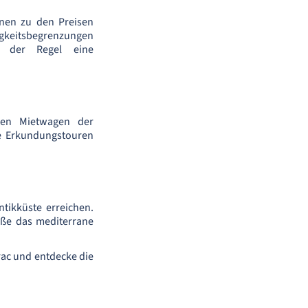
onen zu den Preisen
gkeitsbegrenzungen
n der Regel eine
nen Mietwagen der
ne Erkundungstouren
tikküste erreichen.
ße das mediterrane
rac und entdecke die