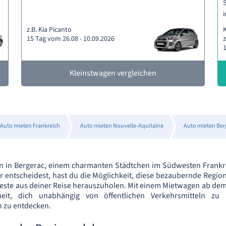
S
i
z.B. Kia Picanto
15 Tag vom 26.08 - 10.09.2026
z
1
Kleinstwagen vergleichen
Auto mieten Frankreich
Auto mieten Nouvelle-Aquitaine
Auto mieten Ber
n in Bergerac, einem charmanten Städtchen im Südwesten Frankr
er entscheidest, hast du die Möglichkeit, diese bezaubernde Region
este aus deiner Reise herauszuholen. Mit einem Mietwagen ab dem
eit, dich unabhängig von öffentlichen Verkehrsmitteln zu
 zu entdecken.