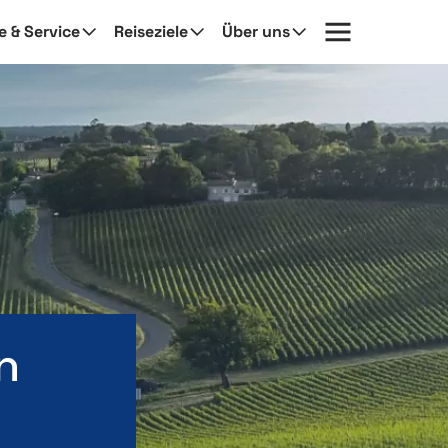
fe & Service
Reiseziele
Über uns
n