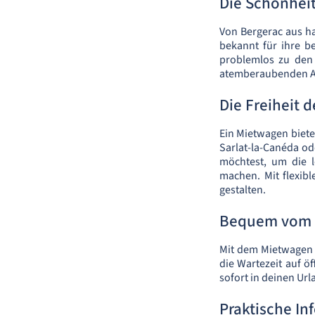
Die Schönhei
Von Bergerac aus ha
bekannt für ihre b
problemlos zu den 
atemberaubenden Au
Die Freiheit 
Ein Mietwagen biete
Sarlat-la-Canéda o
möchtest, um die 
machen. Mit flexib
gestalten.
Bequem vom F
Mit dem Mietwagen a
die Wartezeit auf ö
sofort in deinen Url
Praktische In