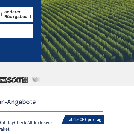
anderer
Rückgabeort
en-Angebote
ab 29 CHF pro Tag
HolidayCheck All-Inclusive-
Paket