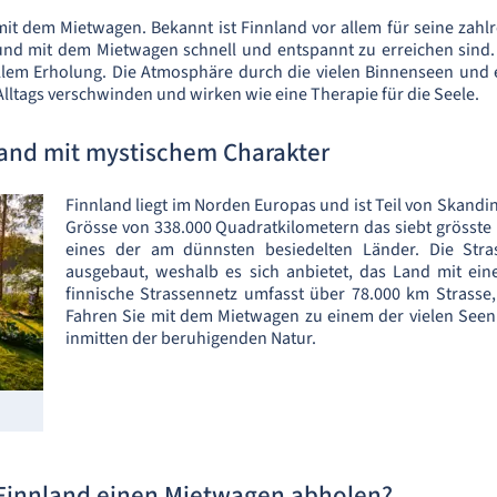
t dem Mietwagen. Bekannt ist Finnland vor allem für seine zahl
und mit dem Mietwagen schnell und entspannt zu erreichen sind.
llem Erholung. Die Atmosphäre durch die vielen Binnenseen und 
 Alltags verschwinden und wirken wie eine Therapie für die Seele.
Land mit mystischem Charakter
Finnland liegt im Norden Europas und ist Teil von Skandin
Grösse von 338.000 Quadratkilometern das siebt grösste 
eines der am dünnsten besiedelten Länder. Die Stra
ausgebaut, weshalb es sich anbietet, das Land mit e
finnische Strassennetz umfasst über 78.000 km Strasse
Fahren Sie mit dem Mietwagen zu einem der vielen Seen 
inmitten der beruhigenden Natur.
 Finnland einen Mietwagen abholen?