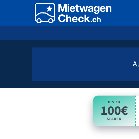
A
BIS ZU
100€
SPAREN