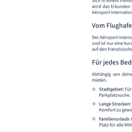
Sich in einem frem
wird das Erkunden 
Aéroport internatio
Vom Flughafen
Der Aéroport interna
und ist nur eine ku
auf den französisch
Für jedes Bed
Abhängig von deine
mieten.
Stadtgebiet:
Für 
Parkplatzsuche.
Lange Strecken:
Komfort zu gewäh
Familienurlaub:
Platz für alle M