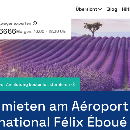
Übersicht
Blog
Hil
etwagenexperten
 6666
Morgen: 10:00 - 18:30 Uhr
vor Anmietung kostenlos stornieren
 mieten am Aéroport
national Félix Éboué