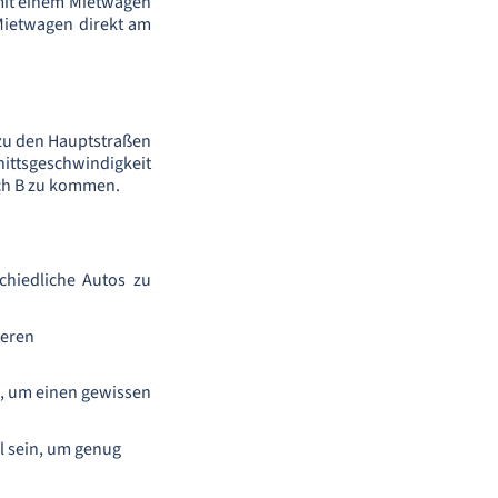
mit einem Mietwagen
Mietwagen direkt am
g zu den Hauptstraßen
nittsgeschwindigkeit
ach B zu kommen.
chiedliche Autos zu
teren
l, um einen gewissen
l sein, um genug