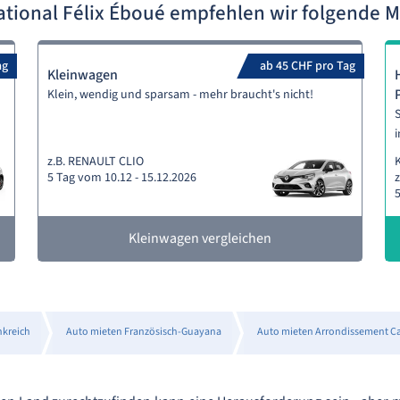
ational Félix Éboué empfehlen wir folgende
ag
ab 45 CHF pro Tag
Kleinwagen
Klein, wendig und sparsam - mehr braucht's nicht!
S
i
z.B. RENAULT CLIO
5 Tag vom 10.12 - 15.12.2026
5
Kleinwagen vergleichen
nkreich
Auto mieten Französisch-Guayana
Auto mieten Arrondissement C