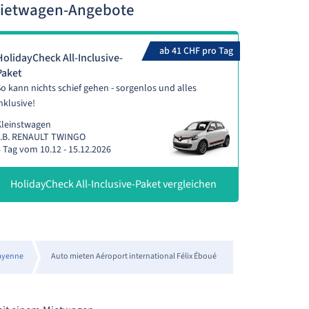
 Mietwagen-Angebote
ab 41 CHF pro Tag
HolidayCheck All-Inclusive-
Paket
o kann nichts schief gehen - sorgenlos und alles
nklusive!
Kleinstwagen
z.B. RENAULT TWINGO
 Tag vom 10.12 - 15.12.2026
HolidayCheck All-Inclusive-Paket vergleichen
ayenne
Auto mieten Aéroport international Félix Éboué