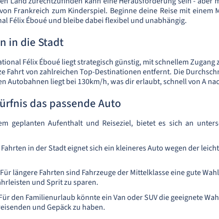
den Land zurechtzufinden kann eine Herausforderung sein - aber 
von Frankreich zum Kinderspiel. Beginne deine Reise mit einem 
nal Félix Éboué und bleibe dabei flexibel und unabhängig.
 in die Stadt
tional Félix Éboué liegt strategisch günstig, mit schnellem Zugan
rze Fahrt von zahlreichen Top-Destinationen entfernt. Die Durchsch
en Autobahnen liegt bei 130km/h, was dir erlaubt, schnell von A n
ürfnis das passende Auto
m geplanten Aufenthalt und Reiseziel, bietet es sich an unters
Fahrten in der Stadt eignet sich ein kleineres Auto wegen der leich
Für längere Fahrten sind Fahrzeuge der Mittelklasse eine gute Wah
rleisten und Sprit zu sparen.
Für den Familienurlaub könnte ein Van oder SUV die geeignete Wah
itreisenden und Gepäck zu haben.