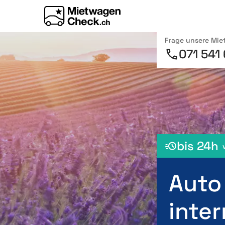
Frage unsere Mi
071 541
bis 24h
Auto
inter