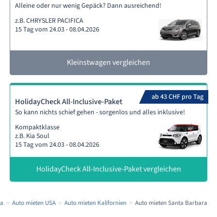
Alleine oder nur wenig Gepäck? Dann ausreichend!
z.B. CHRYSLER PACIFICA
15 Tag vom 24.03 - 08.04.2026
Kleinstwagen vergleichen
ab 43 CHF pro Tag
HolidayCheck All-Inclusive-Paket
So kann nichts schief gehen - sorgenlos und alles inklusive!
Kompaktklasse
z.B. Kia Soul
15 Tag vom 24.03 - 08.04.2026
HolidayCheck All-Inclusive-Paket vergleichen
ka
Auto mieten USA
Auto mieten Kalifornien
Auto mieten Santa Barbara