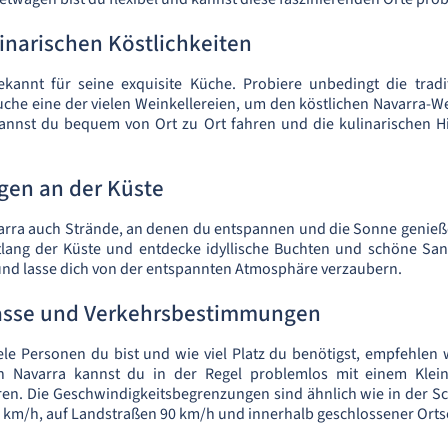
linarischen Köstlichkeiten
ekannt für seine exquisite Küche. Probiere unbedingt die tradit
he eine der vielen Weinkellereien, um den köstlichen Navarra-We
nnst du bequem von Ort zu Ort fahren und die kulinarischen Hi
gen an der Küste
varra auch Strände, an denen du entspannen und die Sonne genieß
ang der Küste und entdecke idyllische Buchten und schöne San
und lasse dich von der entspannten Atmosphäre verzaubern.
asse und Verkehrsbestimmungen
le Personen du bist und wie viel Platz du benötigst, empfehlen 
In Navarra kannst du in der Regel problemlos mit einem Kle
n. Die Geschwindigkeitsbegrenzungen sind ähnlich wie in der S
 km/h, auf Landstraßen 90 km/h und innerhalb geschlossener Orts