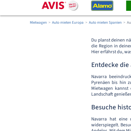
Mietwagen
Auto mieten Europa
Auto mieten Spanien
Au
Du planst deinen nä
die Region in dein
Hier erfährst du, wa
Entdecke die
Navarra beeindruck
Pyrenäen bis hin z
Mietwagen kannst 
Landschaft genieße
Besuche histo
Navarra hat eine 
widerspiegelt. Besu
Andelos. Mit dem Mi