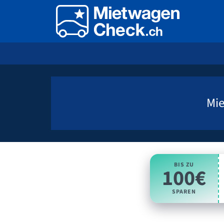
Mi
BIS ZU
100€
SPAREN