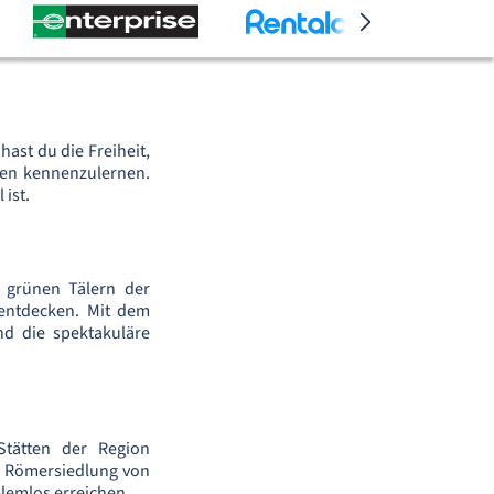
ast du die Freiheit,
ten kennenzulernen.
ist.
n grünen Tälern der
 entdecken. Mit dem
d die spektakuläre
Stätten der Region
ke Römersiedlung von
blemlos erreichen.