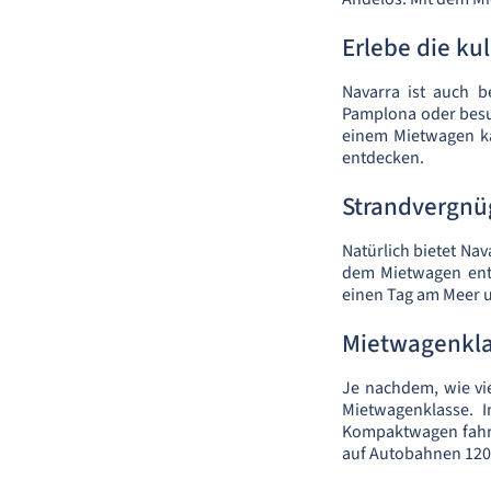
Erlebe die ku
Navarra ist auch b
Pamplona oder besuc
einem Mietwagen ka
entdecken.
Strandvergnü
Natürlich bietet Na
dem Mietwagen entl
einen Tag am Meer 
Mietwagenkl
Je nachdem, wie vie
Mietwagenklasse. 
Kompaktwagen fahre
auf Autobahnen 120