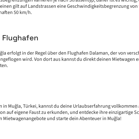
begrenzungen variieren je nach Strassentyp, daher ist es wichtig, 
einen gilt auf Landstrassen eine Geschwindigkeitsbegrenzung von
haften 50 km/h.
d Flughafen
ğla erfolgt in der Regel über den Flughafen Dalaman, der von vers
angeflogen wird. Von dort aus kannst du direkt deinen Mietwage
ten.
 in Muğla, Türkei, kannst du deine Urlaubserfahrung vollkommen
gion auf eigene Faust zu erkunden, und entdecke ihre einzigartige S
en Mietwagenangebote und starte dein Abenteuer in Muğla!