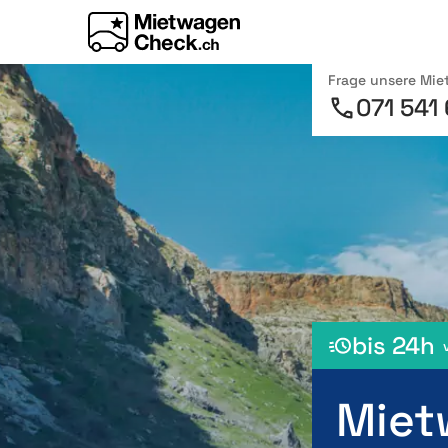
Frage unsere Mi
071 541
bis 24h
Miet