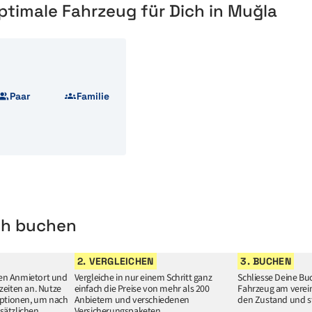
ptimale Fahrzeug für Dich in Muğla
Paar
Familie
ch buchen
2. VERGLEICHEN
3. BUCHEN
en Anmietort und
Vergleiche in nur einem Schritt ganz
Schliesse Deine Bu
zeiten an. Nutze
einfach die Preise von mehr als 200
Fahrzeug am verein
optionen, um nach
Anbietern und verschiedenen
den Zustand und st
sätzlichen
Versicherungspaketen.