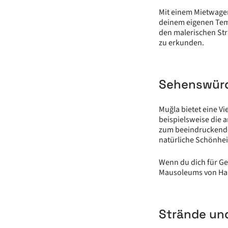
Mit einem Mietwage
deinem eigenen Temp
den malerischen Strä
zu erkunden.
Sehenswürd
Muğla bietet eine V
beispielsweise die 
zum beeindruckenden
natürliche Schönhe
Wenn du dich für Ge
Mausoleums von Hal
Strände un