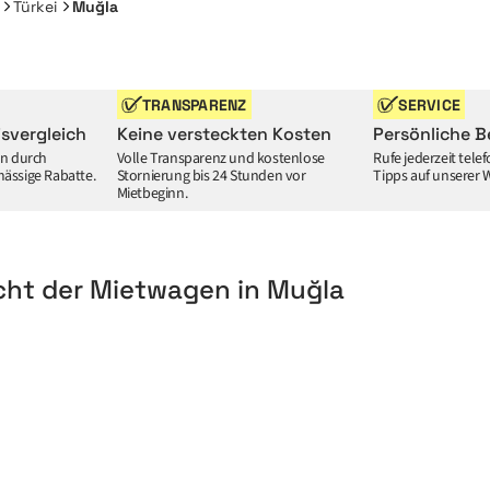
Türkei
Muğla
TRANSPARENZ
SERVICE
svergleich
Keine versteckten Kosten
Persönliche B
en durch
Volle Transparenz und kostenlose
Rufe jederzeit tele
ässige Rabatte.
Stornierung bis 24 Stunden vor
Tipps auf unserer 
Mietbeginn.
cht der Mietwagen in Muğla