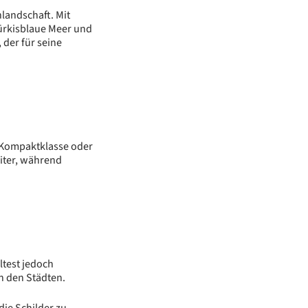
landschaft. Mit
ürkisblaue Meer und
der für seine
 Kompaktklasse oder
eiter, während
lltest jedoch
n den Städten.