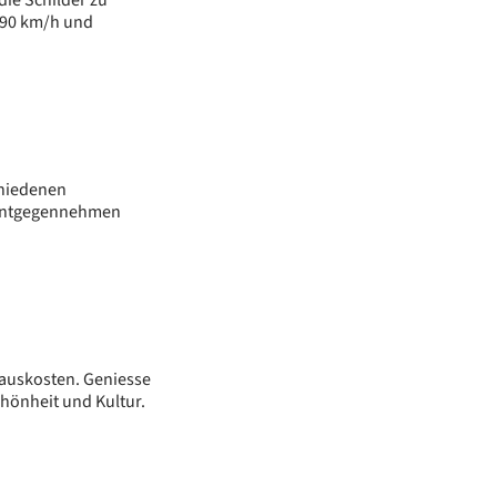
die Schilder zu
 90 km/h und
chiedenen
n entgegennehmen
 auskosten. Geniesse
chönheit und Kultur.