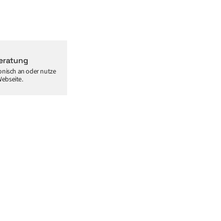
eratung
fonisch an oder nutze
Webseite.