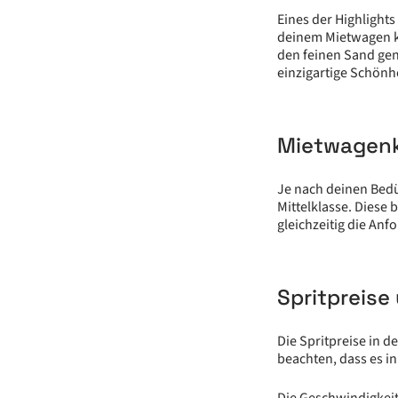
Eines der Highlight
deinem Mietwagen k
den feinen Sand gen
einzigartige Schönhe
Mietwagenk
Je nach deinen Bed
Mittelklasse. Diese
gleichzeitig die Anf
Spritpreis
Die Spritpreise in d
beachten, dass es in