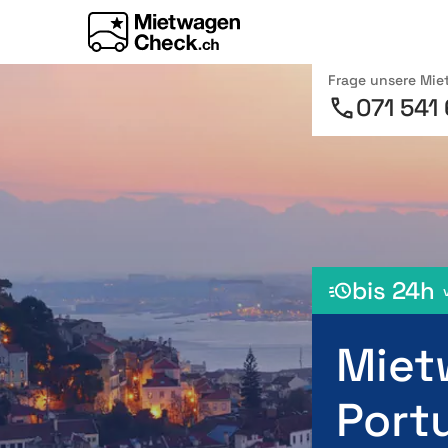
Frage unsere Mi
071 541
bis 24h
Miet
Port