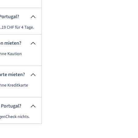
Portugal?
.19 CHF für 4 Tage.
on mieten?
ohne Kaution
arte mieten?
hne Kreditkarte
 Portugal?
genCheck nichts.