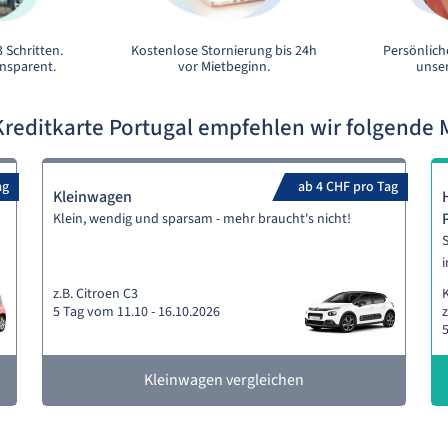
 Schritten.
Kostenlose Stornierung bis 24h
Persönlich
ansparent.
vor Mietbeginn.
unser
reditkarte Portugal empfehlen wir folgend
ag
ab 4 CHF pro Tag
Kleinwagen
Klein, wendig und sparsam - mehr braucht's nicht!
S
i
z.B. Citroen C3
5 Tag vom 11.10 - 16.10.2026
z
5
Kleinwagen vergleichen