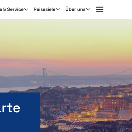
fe & Service
Reiseziele
Über uns
rte