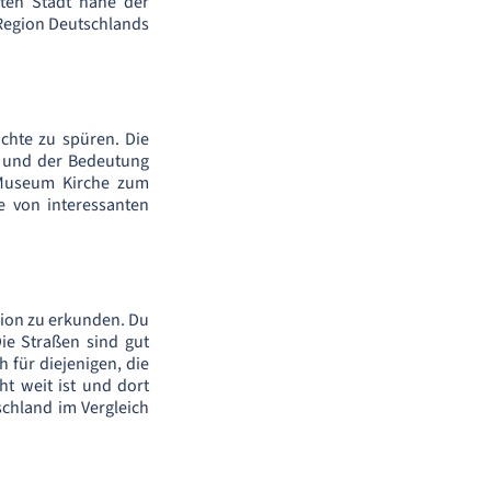
nten Stadt nahe der
Region Deutschlands
hte zu spüren. Die
t und der Bedeutung
m Museum Kirche zum
e von interessanten
egion zu erkunden. Du
ie Straßen sind gut
h für diejenigen, die
ht weit ist und dort
schland im Vergleich