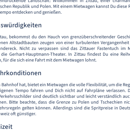
beeindruckende Landschaft: Willkommen in Zittau, einer charma
ischen Republik und Polen. Mit einem Mietwagen kannst Du diese 
Tempo entdecken und genießen.
nswürdigkeiten
tau, bekommst du den Hauch von grenzüberschreitender Geschic
tenen Altstadtbauten zeugen von einer turbulenten Vergangenhei
ändereck. Nicht zu verpassen sind das Zittauer Fastentuch i
 die Gerhart-Hauptmann-Theater. In Zittau findest Du eine Reih
 für die sich eine Fahrt mit dem Mietwagen lohnt.
ahrkonditionen
Bahnhof hat, bietet ein Mietwagen die volle Flexibilität, um die R
igenen Tempo fahren und Dich nicht auf Fahrpläne verlassen. D
rkehrsschilder sind deutlich sichtbar und leicht verständlich auc
en. Bitte beachte, dass die Grenze zu Polen und Tschechien nic
ehrsregeln gelten können. Allerdings sind die Spritpreise in Deut
weiz oft günstiger.
izeit