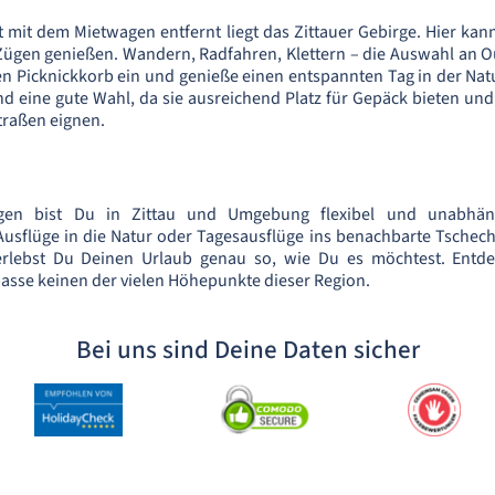
t mit dem Mietwagen entfernt liegt das Zittauer Gebirge. Hier kan
 Zügen genießen. Wandern, Radfahren, Klettern – die Auswahl an Ou
nen Picknickkorb ein und genieße einen entspannten Tag in der Nat
nd eine gute Wahl, da sie ausreichend Platz für Gepäck bieten und 
traßen eignen.
gen bist Du in Zittau und Umgebung flexibel und unabhän
Ausflüge in die Natur oder Tagesausflüge ins benachbarte Tschech
rlebst Du Deinen Urlaub genau so, wie Du es möchtest. Entde
sse keinen der vielen Höhepunkte dieser Region.
Bei uns sind Deine Daten sicher