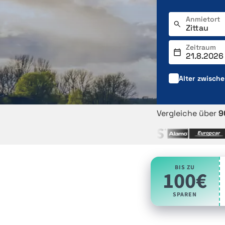
Anmietort
Zeitraum
Alter zwisch
Vergleiche über
9
BIS ZU
100€
SPAREN