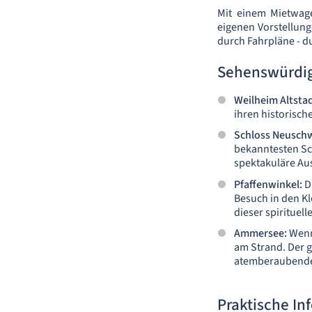
Mit einem Mietwag
eigenen Vorstellung
durch Fahrpläne - d
Sehenswürdig
Weilheim Altstad
ihren historisc
Schloss Neusch
bekanntesten Sc
spektakuläre Aus
Pfaffenwinkel:
Di
Besuch in den K
dieser spirituell
Ammersee:
Wenn
am Strand. Der g
atemberaubende 
Praktische In