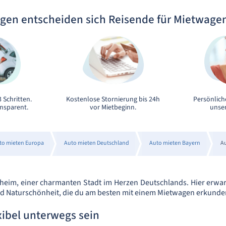
gen entscheiden sich Reisende für Mietwage
 Schritten.
Kostenlose Stornierung bis 24h
Persönlich
ansparent.
vor Mietbeginn.
unser
to mieten Europa
Auto mieten Deutschland
Auto mieten Bayern
A
eim, einer charmanten Stadt im Herzen Deutschlands. Hier erwar
nd Naturschönheit, die du am besten mit einem Mietwagen erkunde
xibel unterwegs sein