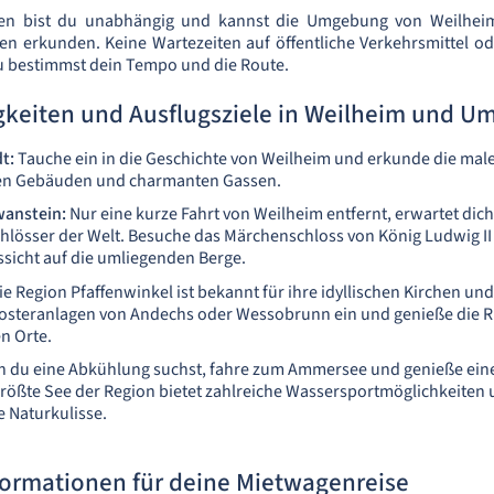
en bist du unabhängig und kannst die Umgebung von Weilhei
en erkunden. Keine Wartezeiten auf öffentliche Verkehrsmittel 
u bestimmst dein Tempo und die Route.
keiten und Ausflugsziele in Weilheim und 
t:
Tauche ein in die Geschichte von Weilheim und erkunde die maler
hen Gebäuden und charmanten Gassen.
wanstein:
Nur eine kurze Fahrt von Weilheim entfernt, erwartet dich
hlösser der Welt. Besuche das Märchenschloss von König Ludwig II
sicht auf die umliegenden Berge.
e Region Pfaffenwinkel ist bekannt für ihre idyllischen Kirchen und
losteranlagen von Andechs oder Wessobrunn ein und genieße die 
en Orte.
 du eine Abkühlung suchst, fahre zum Ammersee und genieße ein
rößte See der Region bietet zahlreiche Wassersportmöglichkeiten 
Naturkulisse.
formationen für deine Mietwagenreise