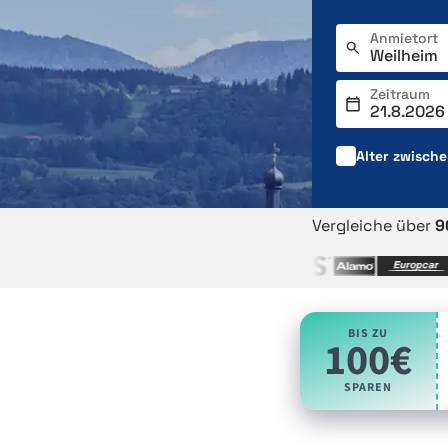
Anmietort
Zeitraum
Alter zwisch
Vergleiche über
9
BIS ZU
100€
SPAREN