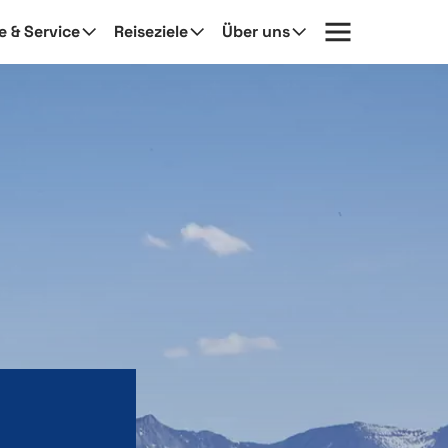
fe & Service
Reiseziele
Über uns