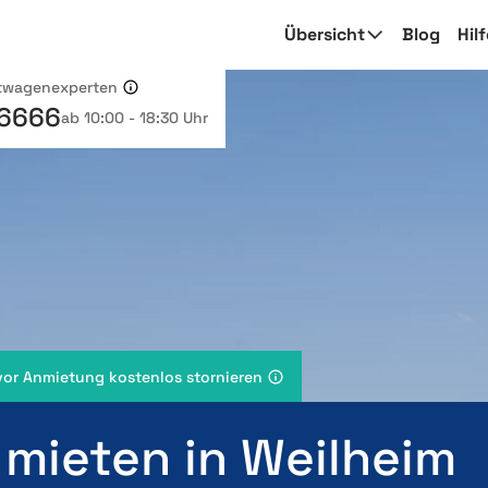
Übersicht
Blog
Hil
etwagenexperten
 6666
ab 10:00 - 18:30 Uhr
vor Anmietung kostenlos stornieren
 mieten in Weilheim