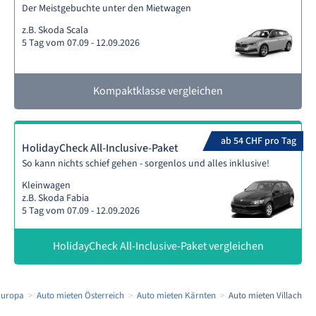
Der Meistgebuchte unter den Mietwagen
z.B. Skoda Scala
5 Tag vom 07.09 - 12.09.2026
Kompaktklasse vergleichen
ab 54 CHF pro Tag
HolidayCheck All-Inclusive-Paket
So kann nichts schief gehen - sorgenlos und alles inklusive!
Kleinwagen
z.B. Skoda Fabia
5 Tag vom 07.09 - 12.09.2026
HolidayCheck All-Inclusive-Paket vergleichen
Europa
Auto mieten Österreich
Auto mieten Kärnten
Auto mieten Villach