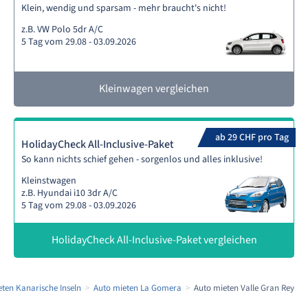
Klein, wendig und sparsam - mehr braucht's nicht!
z.B. VW Polo 5dr A/C
5 Tag vom 29.08 - 03.09.2026
Kleinwagen vergleichen
ab 29 CHF pro Tag
HolidayCheck All-Inclusive-Paket
So kann nichts schief gehen - sorgenlos und alles inklusive!
Kleinstwagen
z.B. Hyundai i10 3dr A/C
5 Tag vom 29.08 - 03.09.2026
HolidayCheck All-Inclusive-Paket vergleichen
ten Kanarische Inseln
Auto mieten La Gomera
Auto mieten Valle Gran Rey