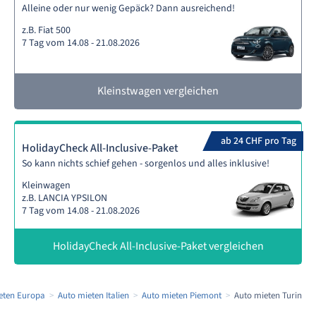
Alleine oder nur wenig Gepäck? Dann ausreichend!
z.B. Fiat 500
7 Tag vom 14.08 - 21.08.2026
Kleinstwagen vergleichen
ab 24 CHF pro Tag
HolidayCheck All-Inclusive-Paket
So kann nichts schief gehen - sorgenlos und alles inklusive!
Kleinwagen
z.B. LANCIA YPSILON
7 Tag vom 14.08 - 21.08.2026
HolidayCheck All-Inclusive-Paket vergleichen
eten Europa
Auto mieten Italien
Auto mieten Piemont
Auto mieten Turin