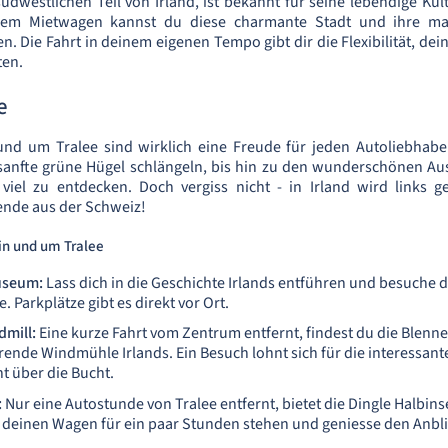
südwestlichen Teil von Irland, ist bekannt für seine lebendige Kul
inem Mietwagen kannst du diese charmante Stadt und ihre m
n. Die Fahrt in deinem eigenen Tempo gibt dir die Flexibilität, de
ten.
e
und um Tralee sind wirklich eine Freude für jeden Autoliebhabe
sanfte grüne Hügel schlängeln, bis hin zu den wunderschönen Au
 viel zu entdecken. Doch vergiss nicht - in Irland wird links g
ende aus der Schweiz!
in und um Tralee
useum:
Lass dich in die Geschichte Irlands entführen und besuche 
 Parkplätze gibt es direkt vor Ort.
dmill:
Eine kurze Fahrt vom Zentrum entfernt, findest du die Blenner
erende Windmühle Irlands. Ein Besuch lohnt sich für die interessan
ht über die Bucht.
:
Nur eine Autostunde von Tralee entfernt, bietet die Dingle Halbi
 deinen Wagen für ein paar Stunden stehen und geniesse den Anbli