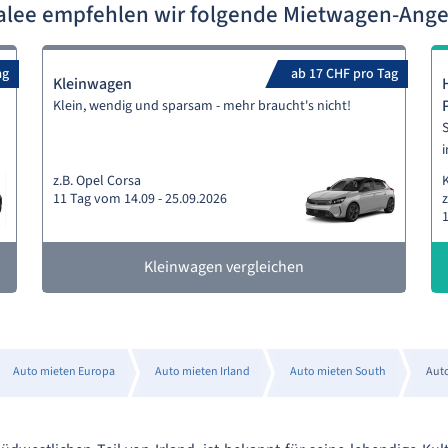
ralee empfehlen wir folgende Mietwagen-Ang
ag
ab 17 CHF pro Tag
Kleinwagen
Klein, wendig und sparsam - mehr braucht's nicht!
S
i
z.B. Opel Corsa
11 Tag vom 14.09 - 25.09.2026
z
1
Kleinwagen vergleichen
Auto mieten Europa
Auto mieten Irland
Auto mieten South
Auto