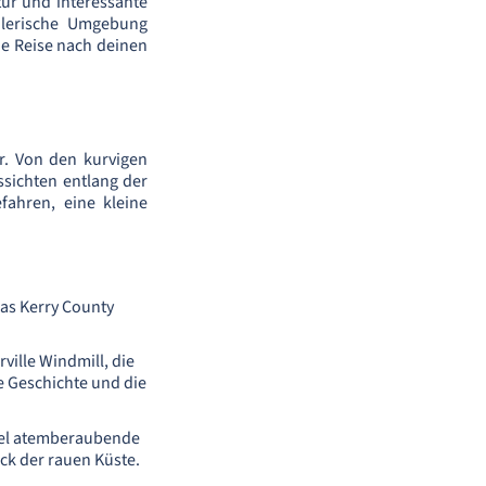
tur und interessante
alerische Umgebung
ine Reise nach deinen
r. Von den kurvigen
ssichten entlang der
efahren, eine kleine
das Kerry County
ville Windmill, die
te Geschichte und die
nsel atemberaubende
ck der rauen Küste.