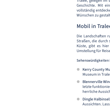
Tralee, gelegen im 
Geschichte. Mit e
vollständig entdecke
Wünschen zu gestal
Mobil in Trale
Die Landschaften r
Straßen, die durch 
Küste, gibt es hier
Umstellung für Reis
Sehenswürdigkeiten 
Kerry County M
Museum in Tralee.
Blennerville Win
letzte funktioni
herrliche Aussic
Dingle Halbinsel
Aussichten. Lass