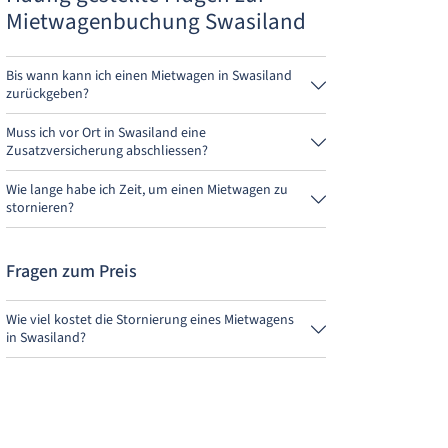
Mietwagenbuchung Swasiland
Bis wann kann ich einen Mietwagen in Swasiland
zurückgeben?
Grundsätzlich kannst Du den Mietwagen zu jeder
Tageszeit zurückgeben. Wichtig ist nur, dass Du den
Muss ich vor Ort in Swasiland eine
Mietwagen nicht später als bei der Buchung
Zusatzversicherung abschliessen?
angegeben, abgibst.
Buche am besten über uns die Vollkaskoversicherung
ohne Selbstbeteiligung. So musst Du vor Ort keine
Wie lange habe ich Zeit, um einen Mietwagen zu
weitere Versicherung abschliessen.
stornieren?
Du hast bis zu 24 Stunden vor Anmietung innerhalb
der Öffnungszeiten von MietwagenCheck Zeit zum
Stornieren.
Fragen zum Preis
Wie viel kostet die Stornierung eines Mietwagens
in Swasiland?
Bis 24 Stunden vor Anmietung kostet die
Stornierung während der Öffnungszeiten von
MietwagenCheck nichts.