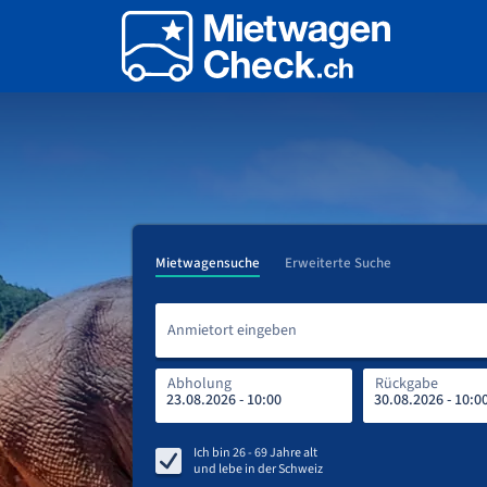
Mietwagensuche
Erweiterte Suche
Anmietort eingeben
Abholung
Rückgabe
Ich bin
26 - 69
Jahre alt
und lebe in
der Schweiz