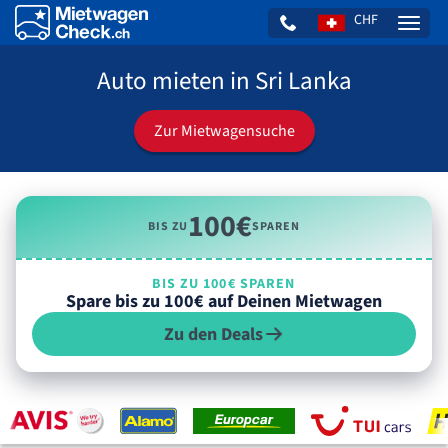
CHF
Naviga
Auto mieten in Sri Lanka
Zur Mietwagensuche
100€
BIS ZU
SPAREN
BIS ZU 100€ SPAREN
Spare bis zu 100€ auf Deinen Mietwagen
Zu den Deals