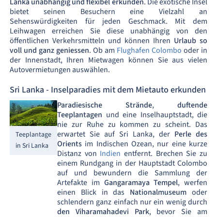
Lanka unabhängig und flexibel erkunden
. Die exotische Insel
bietet seinen Besuchern eine Vielzahl an
Sehenswürdigkeiten für jeden Geschmack. Mit dem
Leihwagen erreichen Sie diese unabhängig von den
öffentlichen Verkehrsmitteln und können Ihren
Urlaub so
voll und ganz geniessen
. Ob am
Flughafen Colombo
oder in
der Innenstadt, Ihren Mietwagen können Sie aus vielen
Autovermietungen auswählen.
Sri Lanka - Inselparadies mit dem Mietauto erkunden
Paradiesische Strände
,
duftende
Teeplantagen
und eine Inselhauptstadt, die
nie zur Ruhe zu kommen zu scheint. Das
erwartet Sie auf Sri Lanka, der
Perle des
Teeplantage
Orients
im Indischen Ozean, nur eine kurze
in Sri Lanka
Distanz von
Indien
entfernt. Brechen Sie zu
einem Rundgang in der Hauptstadt Colombo
auf und bewundern die Sammlung der
Artefakte im
Gangaramaya Tempel
, werfen
einen Blick in das
Nationalmuseum
oder
schlendern ganz einfach nur ein wenig durch
den Viharamahadevi Park
, bevor Sie am