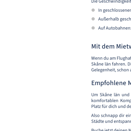
Die Geschwindigkeit
In geschlossene
Außerhalb gesch
Auf Autobahnen
Mit dem Miet
Wenn du am Flughaf
Skåne län fahren. D
Gelegenheit, schon
Empfohlene 
Um Skåne län und 
komfortablen Komp
Platz für dich und d
Also schnapp dir ei
Städte und entspanne
Buche jetzt deinen 