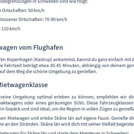
sbegrenzungen in Schweden sind wie folgt:
n Ortschaften: 50 km/h
lossener Ortschaften: 70-90 km/h
: 110 km/h
wagen vom Flughafen
en Kopenhagen (Kastrup) ankommst, kannst du ganz einfach mit
ie Fahrtzeit beträgt etwa 30-45 Minuten, abhängig von deinem gen
 auf dem Weg die schöne Umgebung zu genießen.
Mietwagenklasse
seine Umgebung optimal erleben zu können, empfehlen wir dir
aktwagens oder eines geräumigen SUVs. Diese Fahrzeugklassen 
ein Gepäck und sind ideal, um die Region in vollen Zügen zu genieß
nen Mietwagen und erlebe Skåne län auf eigene Faust. Genieße di
 an den Stränden. Skåne län wird dich mit seiner Vielfalt begeiste
Mietwagen für Skåne län und starte dein Abenteuer in Schweden!