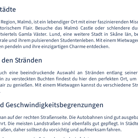
tädte
r Region, Malmö, ist ein lebendiger Ort mit einer faszinierenden M
storischem Flair. Besuche das Malmö Castle oder schlendere d
tviertels Gamla Väster. Lund, eine weitere Stadt in Skåne län, b
drale und ihrem pulsierenden Studentenleben. Mit einem Mietwag
n pendeln und ihre einzigartigen Charme entdecken.
 den Stränden
auch eine beeindruckende Auswahl an Stränden entlang seiner
in zu versteckten Buchten findest du hier den perfekten Ort, um
lair zu genießen. Mit einem Mietwagen kannst du verschiedene S
.
d Geschwindigkeitsbegrenzungen
an auf der rechten Straßenseite. Die Autobahnen sind gut ausge
t. Die meisten Landstraßen sind ebenfalls gut gepflegt. In Städte
aßen, daher solltest du vorsichtig und aufmerksam fahren.