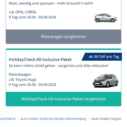
Klein, wendig und sparsam - mehr braucht's nicht!
z.B. OPEL CORSA
9 Tag vom 26.08 - 04.09.2026
Kleinwagen vergleichen
ab 38 CHF pro Tag
HolidayCheck All-Inclusive-Paket
So kann nichts schief gehen - sorgenlos und alles inklusive!
Kleinstwagen
z.B. Toyota Aygo
9 Tag vom 26.08 - 04.09.2026
HolidayCheck All-Inclusive-Paket vergleichen
eutschland
Auto mieten Südliches Baden-Württemberg
Auto mieten Singen