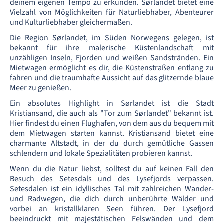
deinem eigenen Tempo zu erkunden. Sørlandet bietet eine
Vielzahl von Möglichkeiten für Naturliebhaber, Abenteurer
und Kulturliebhaber gleichermaßen.
Die Region Sørlandet, im Süden Norwegens gelegen, ist
bekannt für ihre malerische Küstenlandschaft mit
unzähligen Inseln, Fjorden und weißen Sandstränden. Ein
Mietwagen ermöglicht es dir, die Küstenstraßen entlang zu
fahren und die traumhafte Aussicht auf das glitzernde blaue
Meer zu genießen.
Ein absolutes Highlight in Sørlandet ist die Stadt
Kristiansand, die auch als "Tor zum Sørlandet" bekannt ist.
Hier findest du einen Flughafen, von dem aus du bequem mit
dem Mietwagen starten kannst. Kristiansand bietet eine
charmante Altstadt, in der du durch gemütliche Gassen
schlendern und lokale Spezialitäten probieren kannst.
Wenn du die Natur liebst, solltest du auf keinen Fall den
Besuch des Setesdals und des Lysefjords verpassen.
Setesdalen ist ein idyllisches Tal mit zahlreichen Wander-
und Radwegen, die dich durch unberührte Wälder und
vorbei an kristallklaren Seen führen. Der Lysefjord
beeindruckt mit majestätischen Felswänden und dem