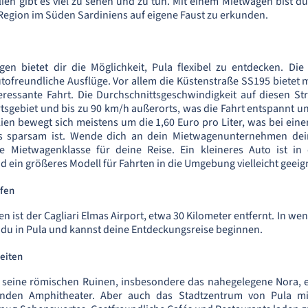
ien gibt es viel zu sehen und zu tun. Mit einem Mietwagen bist du
e Region im Süden Sardiniens auf eigene Faust zu erkunden.
gen bietet dir die Möglichkeit, Pula flexibel zu entdecken. Die
tofreundliche Ausflüge. Vor allem die Küstenstraße SS195 bietet 
eressante Fahrt. Die Durchschnittsgeschwindigkeit auf diesen St
tsgebiet und bis zu 90 km/h außerorts, was die Fahrt entspannt
talien bewegt sich meistens um die 1,60 Euro pro Liter, was bei ei
s sparsam ist. Wende dich an dein Mietwagenunternehmen dei
 Mietwagenklasse für deine Reise. Ein kleineres Auto ist in 
ein größeres Modell für Fahrten in die Umgebung vielleicht geeign
fen
n ist der Cagliari Elmas Airport, etwa 30 Kilometer entfernt. In wen
t du in Pula und kannst deine Entdeckungsreise beginnen.
eiten
r seine römischen Ruinen, insbesondere das nahegelegene Nora, e
nden Amphitheater. Aber auch das Stadtzentrum von Pula mi