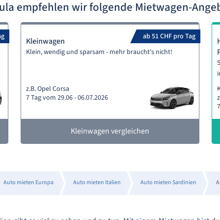
Pula empfehlen wir folgende Mietwagen-Ange
ag
ab 51 CHF pro Tag
Kleinwagen
Klein, wendig und sparsam - mehr braucht's nicht!
S
i
z.B. Opel Corsa
7 Tag vom 29.06 - 06.07.2026
z
7
Kleinwagen vergleichen
Auto mieten Europa
Auto mieten Italien
Auto mieten Sardinien
A