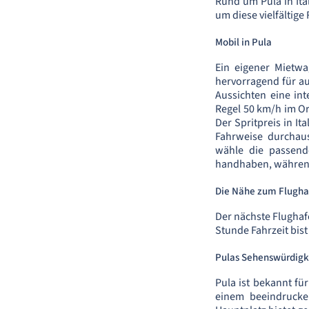
Rund um Pula in Ital
um diese vielfältig
Mobil in Pula
Ein eigener Mietwa
hervorragend für au
Aussichten eine int
Regel 50 km/h im Or
Der Spritpreis in I
Fahrweise durchau
wähle die passende
handhaben, während 
Die Nähe zum Flugha
Der nächste Flughafe
Stunde Fahrzeit bis
Pulas Sehenswürdigk
Pula ist bekannt fü
einem beeindrucke