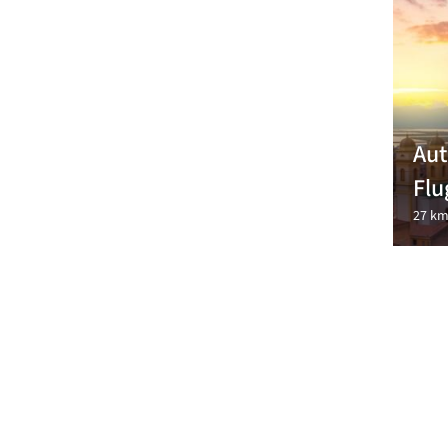
Aut
Flu
27 km