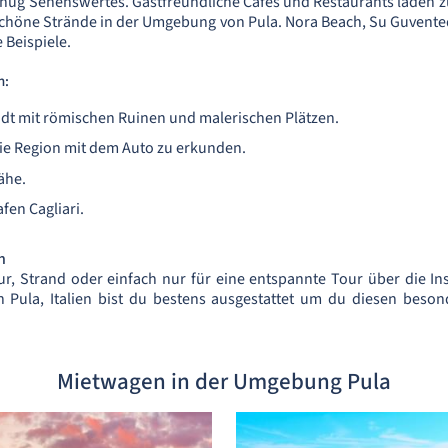
enug Sehenswertes. Gastfreundliche Cafés und Restaurants laden z
schöne Strände in der Umgebung von Pula. Nora Beach, Su Guvente
e Beispiele.
n:
adt mit römischen Ruinen und malerischen Plätzen.
, die Region mit dem Auto zu erkunden.
ähe.
en Cagliari.
n
ur, Strand oder einfach nur für eine entspannte Tour über die Ins
 Pula, Italien bist du bestens ausgestattet um du diesen beson
Mietwagen in der Umgebung Pula