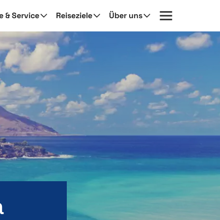
fe & Service
Reiseziele
Über uns
a