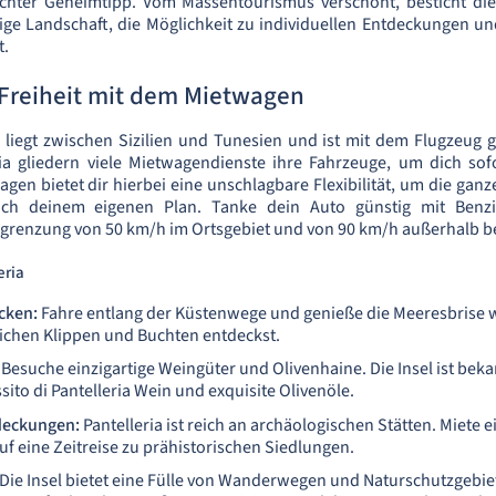
 echter Geheimtipp. Vom Massentourismus verschont, besticht dies
ige Landschaft, die Möglichkeit zu individuellen Entdeckungen und 
t.
Freiheit mit dem Mietwagen
ia liegt zwischen Sizilien und Tunesien und ist mit dem Flugzeug 
ia gliedern viele Mietwagendienste ihre Fahrzeuge, um dich sof
gen bietet dir hierbei eine unschlagbare Flexibilität, um die ganze 
ch deinem eigenen Plan. Tanke dein Auto günstig mit Benzi
grenzung von 50 km/h im Ortsgebiet und von 90 km/h außerhalb b
eria
cken:
Fahre entlang der Küstenwege und genieße die Meeresbrise 
chen Klippen und Buchten entdeckst.
Besuche einzigartige Weingüter und Olivenhaine. Die Insel ist beka
sito di Pantelleria Wein und exquisite Olivenöle.
deckungen:
Pantelleria ist reich an archäologischen Stätten. Miete
uf eine Zeitreise zu prähistorischen Siedlungen.
Die Insel bietet eine Fülle von Wanderwegen und Naturschutzgebiet