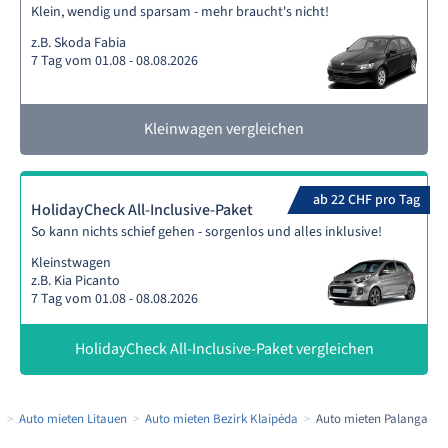
Klein, wendig und sparsam - mehr braucht's nicht!
z.B. Skoda Fabia
7 Tag vom 01.08 - 08.08.2026
Kleinwagen vergleichen
ab 22 CHF pro Tag
HolidayCheck All-Inclusive-Paket
So kann nichts schief gehen - sorgenlos und alles inklusive!
Kleinstwagen
z.B. Kia Picanto
7 Tag vom 01.08 - 08.08.2026
HolidayCheck All-Inclusive-Paket vergleichen
a
Auto mieten Litauen
Auto mieten Bezirk Klaipėda
Auto mieten Palanga