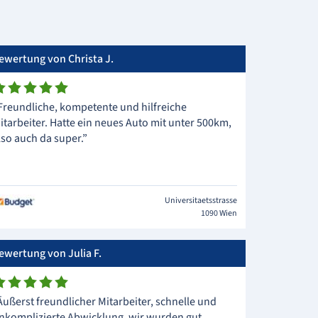
ewertung von Christa J.
Freundliche, kompetente und hilfreiche
itarbeiter. Hatte ein neues Auto mit unter 500km,
lso auch da super.”
Universitaetsstrasse
1090 Wien
ewertung von Julia F.
Äußerst freundlicher Mitarbeiter, schnelle und
nkomplizierte Abwicklung, wir wurden gut