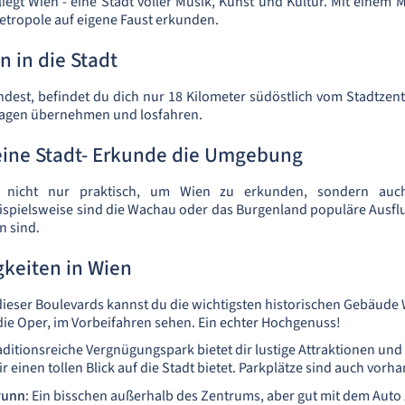
iegt Wien - eine Stadt voller Musik, Kunst und Kultur. Mit einem
etropole auf eigene Faust erkunden.
 in die Stadt
dest, befindet du dich nur 18 Kilometer südöstlich vom Stadtzen
wagen übernehmen und losfahren.
 eine Stadt- Erkunde die Umgebung
t nicht nur praktisch, um Wien zu erkunden, sondern a
spielsweise sind die Wachau oder das Burgenland populäre Ausflu
n sind.
keiten in Wien
 dieser Boulevards kannst du die wichtigsten historischen Gebäude 
ie Oper, im Vorbeifahren sehen. Ein echter Hochgenuss!
raditionsreiche Vergnügungspark bietet dir lustige Attraktionen un
r einen tollen Blick auf die Stadt bietet. Parkplätze sind auch vorh
runn
: Ein bisschen außerhalb des Zentrums, aber gut mit dem Auto 