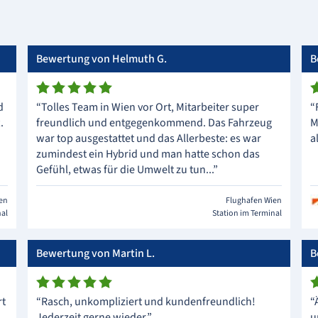
Bewertung von Helmuth G.
B
d
“Tolles Team in Wien vor Ort, Mitarbeiter super
“
.
freundlich und entgegenkommend. Das Fahrzeug
M
war top ausgestattet und das Allerbeste: es war
a
zumindest ein Hybrid und man hatte schon das
Gefühl, etwas für die Umwelt zu tun...”
ien
Flughafen Wien
nal
Station im Terminal
Bewertung von Martin L.
B
rt
“Rasch, unkompliziert und kundenfreundlich!
“
Jederzeit gerne wieder.”
u