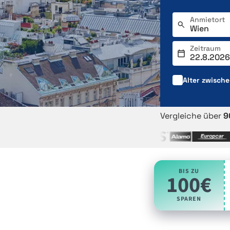
Anmietort
Zeitraum
Alter zwisch
Vergleiche über
9
BIS ZU
100€
SPAREN