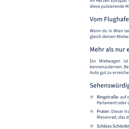
Im Herzen Europas l
diese pulsierende M
Vom Flughafen
Wenn du in Wien lan
gleich deinen Miet
Mehr als nur
Ein Mietwagen is
kennenzulernen. Bei
Auto gut zu erreiche
Sehenswürdig
Ringstraße
: auf
Parlament oder d
Prater
: Dieser t
Riesenrad, das di
Schloss Schönb