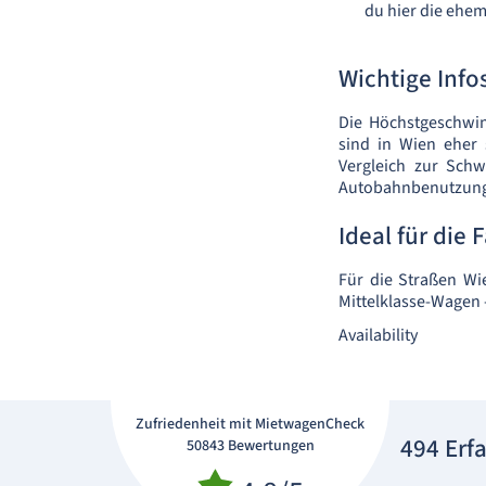
du hier die ehe
Wichtige Info
Die Höchstgeschwin
sind in Wien eher s
Vergleich zur Schw
Autobahnbenutzung e
Ideal für die 
Für die Straßen Wi
Mittelklasse-Wagen 
Availability
Zufriedenheit mit MietwagenCheck
494 Erf
50843 Bewertungen