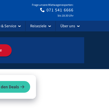
Frage unsere Mietwagenexperten:
071 541 6666
bis 18:30 Uhr
e & Service
Reiseziele
Über uns
e
 den Deals