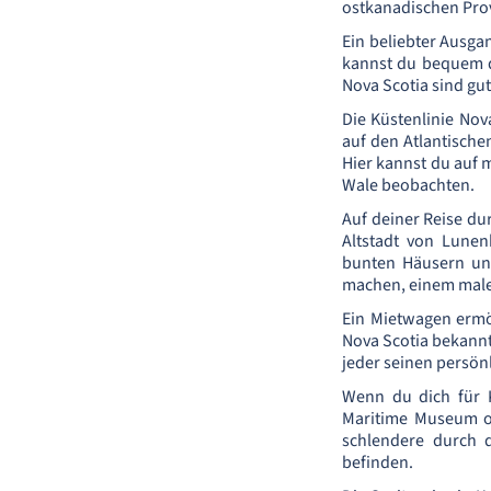
ostkanadischen Pro
Ein beliebter Ausgan
kannst du bequem 
Nova Scotia sind gu
Die Küstenlinie Nov
auf den Atlantische
Hier kannst du auf
Wale beobachten.
Auf deiner Reise du
Altstadt von Lune
bunten Häusern und
machen, einem male
Ein Mietwagen ermög
Nova Scotia bekannt
jeder seinen persön
Wenn du dich für K
Maritime Museum of
schlendere durch d
befinden.