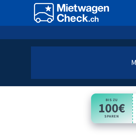
M
BIS ZU
100€
SPAREN