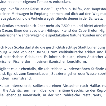
vinz in deinem eigenen Tempo zu entdecken.
gspunkt für deine Reise ist der Flughafen in Halifax, der Hauptsta
deinen Mietwagen in Empfang nehmen und dich auf den Weg mach
t ausgebaut und die Verkehrsregeln ähneln denen in der Schweiz.
a Scotias erstreckt sich über mehr als 7.500 km und bietet atem
n Ozean. Einer der absoluten Höhepunkte ist der Cape Breton Hig
 malerischen Wanderwegen die spektakuläre Natur erkunden und mi
rch Nova Scotia darfst du die geschichtsträchtige Stadt Lunenburg 
nburg wurde von der UNESCO zum Weltkulturerbe erklärt und be
 historischen Gebäuden. Es lohnt sich auch, einen Abstecher 
rischen Fischerdorf mit einem ikonischen Leuchtturm.
licht es dir ebenfalls, die zahlreichen wunderschönen Strände 
 ist. Egal ob zum Sonnenbaden, Spazierengehen oder Wassersport t
lichen Traumstrand.
ultur interessierst, solltest du einen Abstecher nach Halifax 
 the Atlantic, um mehr über die maritime Geschichte der Regio
ie lebendige Innenstadt, in der sich zahlreiche Restaurants, 