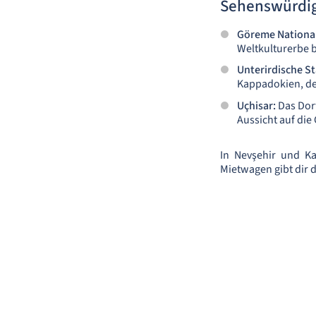
Sehenswürdig
Göreme Nationa
Weltkulturerbe 
Unterirdische S
Kappadokien, def
Uçhisar:
Das Dorf
Aussicht auf die
In Nevşehir und K
Mietwagen gibt dir 