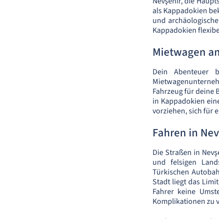
Nevşehir, die Haupts
als Kappadokien bek
und archäologische
Kappadokien flexib
Mietwagen am
Dein Abenteuer b
Mietwagenunternehm
Fahrzeug für deine 
in Kappadokien eine
vorziehen, sich für
Fahren in Nev
Die Straßen in Nevş
und felsigen Land
Türkischen Autobah
Stadt liegt das Limi
Fahrer keine Umste
Komplikationen zu 