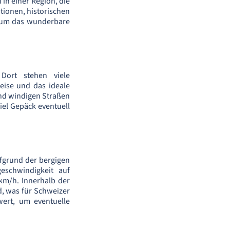
 in einer Region, die
tionen, historischen
, um das wunderbare
Dort stehen viele
eise und das ideale
und windigen Straßen
iel Gepäck eventuell
ufgrund der bergigen
eschwindigkeit auf
km/h. Innerhalb der
rd, was für Schweizer
wert, um eventuelle