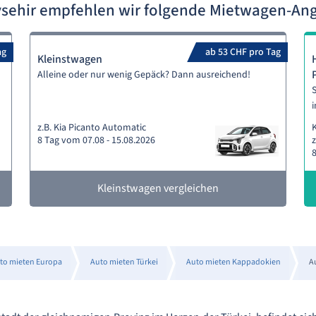
vsehir empfehlen wir folgende Mietwagen-An
ag
ab 53 CHF pro Tag
Kleinstwagen
Alleine oder nur wenig Gepäck? Dann ausreichend!
S
i
z.B. Kia Picanto Automatic
8 Tag vom 07.08 - 15.08.2026
z
8
Kleinstwagen vergleichen
to mieten Europa
Auto mieten Türkei
Auto mieten Kappadokien
A