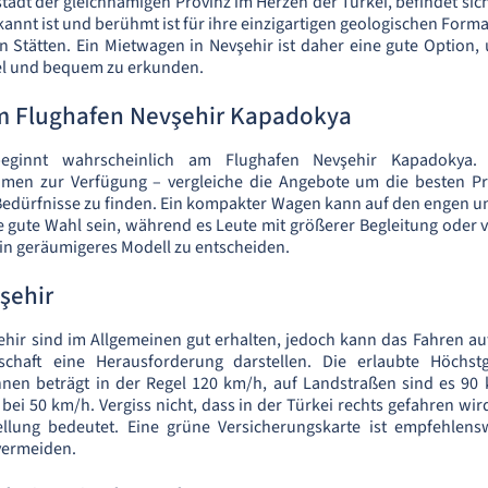
tadt der gleichnamigen Provinz im Herzen der Türkei, befindet sich
annt ist und berühmt ist für ihre einzigartigen geologischen Forma
n Stätten. Ein Mietwagen in Nevşehir ist daher eine gute Option
el und bequem zu erkunden.
 Flughafen Nevşehir Kapadokya
eginnt wahrscheinlich am Flughafen Nevşehir Kapadokya. 
en zur Verfügung – vergleiche die Angebote um die besten Pr
Bedürfnisse zu finden. Ein kompakter Wagen kann auf den engen 
 gute Wahl sein, während es Leute mit größerer Begleitung oder v
 ein geräumigeres Modell zu entscheiden.
şehir
ehir sind im Allgemeinen gut erhalten, jedoch kann das Fahren a
schaft eine Herausforderung darstellen. Die erlaubte Höchstg
nen beträgt in der Regel 120 km/h, auf Landstraßen sind es 90 
t bei 50 km/h. Vergiss nicht, dass in der Türkei rechts gefahren wi
llung bedeutet. Eine grüne Versicherungskarte ist empfehlens
vermeiden.