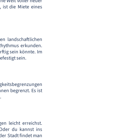
ine Welt voller neuer
ist die Miete eines
en landschaftlichen
 Rhythmus erkunden.
ftig sein könnte. Im
festigt sein.
digkeitsbegrenzungen
nen begrenzt. Es ist
.
n leicht erreichst.
 Oder du kannst ins
der Stadt findet man