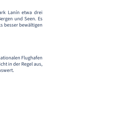
ark Lanín etwa drei
Bergen und Seen. Es
ks besser bewältigen
nationalen Flughafen
cht in der Regel aus,
nswert.