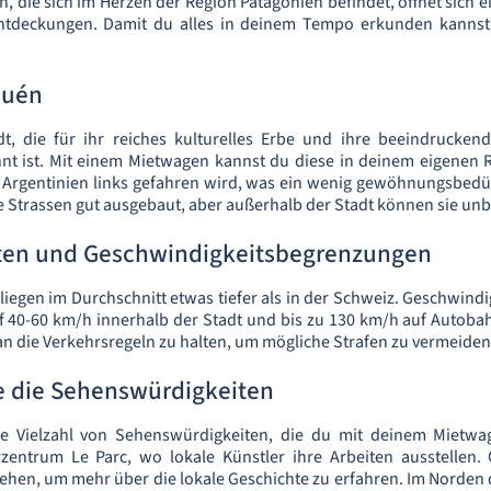
, die sich im Herzen der Region Patagonien befindet, öffnet sich e
tdeckungen. Damit du alles in deinem Tempo erkunden kannst, 
quén
t, die für ihr reiches kulturelles Erbe und ihre beeindruckend
 ist. Mit einem Mietwagen kannst du diese in deinem eigenen
 Argentinien links gefahren wird, was ein wenig gewöhnungsbedür
e Strassen gut ausgebaut, aber außerhalb der Stadt können sie unbe
sten und Geschwindigkeitsbegrenzungen
e liegen im Durchschnitt etwas tiefer als in der Schweiz. Geschwin
uf 40-60 km/h innerhalb der Stadt und bis zu 130 km/h auf Autobah
an die Verkehrsregeln zu halten, um mögliche Strafen zu vermeiden
e die Sehenswürdigkeiten
e Vielzahl von Sehenswürdigkeiten, die du mit deinem Mietwage
zentrum Le Parc, wo lokale Künstler ihre Arbeiten ausstellen.
hen, um mehr über die lokale Geschichte zu erfahren. Im Norden 