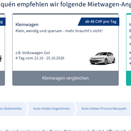
uquén empfehlen wir folgende Mietwagen-An
ag
ab 48 CHF pro Tag
Kleinwagen
Klein, wendig und sparsam - mehr braucht's nicht!
S
i
z.B. Volkswagen Gol
4 Tag vom 22.10 - 25.10.2026
z
4
Kleinwagen vergleichen
en Südamerika
Auto mieten Argentinien
Auto mieten Provinz Neuquén