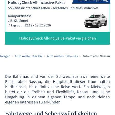
ab 109 CHF pro Tag
HolidayCheck All-Inclusive-Paket
So kann nichts schief gehen - sorgenlos und alles inklusive!
Kompaktklasse
z.B. Kia Sonet
7 Tag vom 12.12 - 19.12.2026
HolidayCheck All-Inclusive-Paket vergleichen
etwagen
Auto mieten Karibik
Auto mieten Bahamas
Auto mieten Nassau
Die Bahamas sind von der Schweiz aus zwar eine weite
Reise, aber Nassau, die Hauptstadt dieser traumhaften
Karibikinsel, ist definitiv eine Reise wert. Ein Mietwagen
bietet dir die Freiheit und Flexibilität, Nassau und seine
Umgebung in deinem eigenen Tempo und nach deinen
eigenen Interessen zu erkunden.
Fahrtwege und Sehenswürdigkeiten