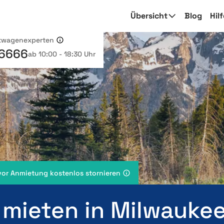
Übersicht
Blog
Hil
etwagenexperten
 6666
ab 10:00 - 18:30 Uhr
vor Anmietung kostenlos stornieren
 mieten in Milwauke