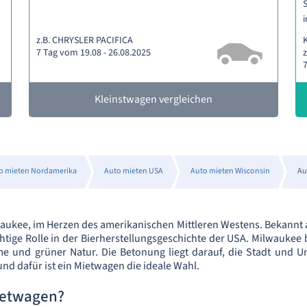
S
i
z.B. CHRYSLER PACIFICA
7 Tag vom 19.08 - 26.08.2025
z
7
Kleinstwagen vergleichen
o mieten Nordamerika
Auto mieten USA
Auto mieten Wisconsin
Au
ukee, im Herzen des amerikanischen Mittleren Westens. Bekannt al
chtige Rolle in der Bierherstellungsgeschichte der USA. Milwaukee 
 und grüner Natur. Die Betonung liegt darauf, die Stadt und 
nd dafür ist ein Mietwagen die ideale Wahl.
ietwagen?