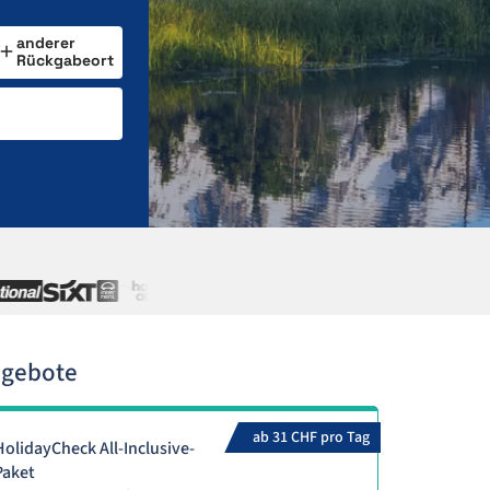
anderer
Rückgabeort
ngebote
ab 31 CHF pro Tag
HolidayCheck All-Inclusive-
Paket