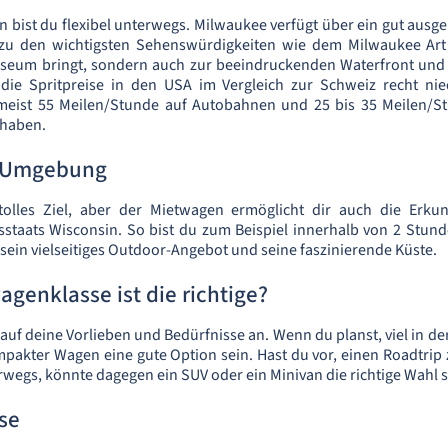
 bist du flexibel unterwegs. Milwaukee verfügt über ein gut ausg
r zu den wichtigsten Sehenswürdigkeiten wie dem Milwaukee A
seum bringt, sondern auch zur beeindruckenden Waterfront und
ie Spritpreise in den USA im Vergleich zur Schweiz recht nie
 meist 55 Meilen/Stunde auf Autobahnen und 25 bis 35 Meilen/S
dhaben.
e Umgebung
tolles Ziel, aber der Mietwagen ermöglicht dir auch die Erk
staats Wisconsin. So bist du zum Beispiel innerhalb von 2 Stun
 sein vielseitiges Outdoor-Angebot und seine faszinierende Küste.
genklasse ist die richtige?
auf deine Vorlieben und Bedürfnisse an. Wenn du planst, viel in de
mpakter Wagen eine gute Option sein. Hast du vor, einen Roadtrip
rwegs, könnte dagegen ein SUV oder ein Minivan die richtige Wahl s
se