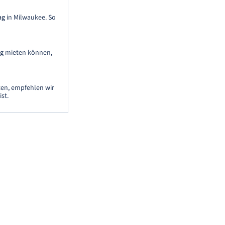
ag
in Milwaukee. So
ag
mieten können,
en, empfehlen wir
ist.