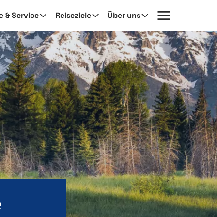
fe & Service
Reiseziele
Über uns
e