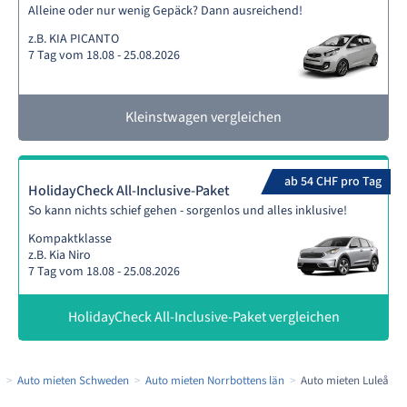
Alleine oder nur wenig Gepäck? Dann ausreichend!
z.B. KIA PICANTO
7 Tag vom 18.08 - 25.08.2026
Kleinstwagen vergleichen
ab 54 CHF pro Tag
HolidayCheck All-Inclusive-Paket
So kann nichts schief gehen - sorgenlos und alles inklusive!
Kompaktklasse
z.B. Kia Niro
7 Tag vom 18.08 - 25.08.2026
HolidayCheck All-Inclusive-Paket vergleichen
a
Auto mieten Schweden
Auto mieten Norrbottens län
Auto mieten Luleå