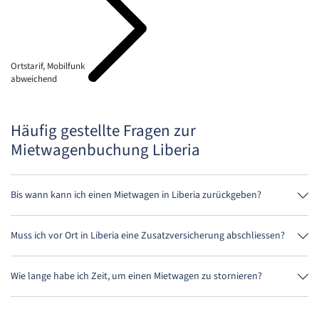
Ortstarif, Mobilfunk
abweichend
Häufig gestellte Fragen zur
Mietwagenbuchung Liberia
Bis wann kann ich einen Mietwagen in Liberia zurückgeben?
Grundsätzlich kannst Du den Mietwagen zu jeder Tageszeit
zurückgeben. Wichtig ist nur, dass Du den Mietwagen nicht später als
Muss ich vor Ort in Liberia eine Zusatzversicherung abschliessen?
bei der Buchung angegeben, abgibst.
Buche am besten über uns die Vollkaskoversicherung ohne
Selbstbeteiligung. So musst Du vor Ort keine weitere Versicherung
Wie lange habe ich Zeit, um einen Mietwagen zu stornieren?
abschliessen.
Du hast bis zu 24 Stunden vor Anmietung innerhalb der
Öffnungszeiten von MietwagenCheck Zeit zum Stornieren.