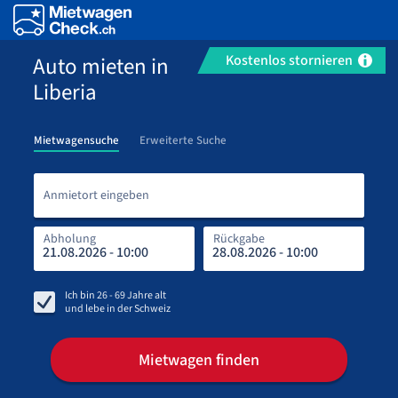
Auto mieten in
Kostenlos stornieren
Liberia
Mietwagensuche
Erweiterte Suche
Anmi
Anmietort eingeben
Abholung
Rückgabe
Rüc
Abh
Ich bin
26 - 69
Jahre alt
und lebe in
der Schweiz
Mietwagen finden